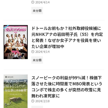
2024/4/14
未分類
ドトールお前もか？社外取締役候補に
元NHKアナの岩田明子氏（55）を内定
と発表！なぜか女子アナを役員を使い
たい企業が増加中
2024/4/14
未分類
スノーピークの利益が99%減！株価下
落させた後に時間差でMBO発表という
コンボで株主の多くが突然の吹雪に見
舞われ凍死家に
2024/2/18