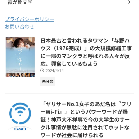
霞が関文学
プライバシーポリシー
お問い合わせ
日本最古と言われるタワマン「与野ハ
ウス（1976完成）」の大規模修繕工事
に一部のマンクラと呼ばれる人々が反
応、興奮しているもよう
2024/4/14
未分類
「ヤリサーNo.1女子のあだ名は『フリ
ーWi-Fi』」というパワーワードが爆
誕！神戸大不祥事で今の大学生のサー
クル事情が無駄に注目されてホットな
ワードが社会に届けられる