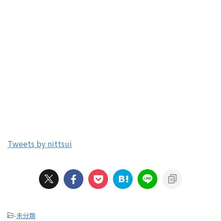
Tweets by nittsui
-
未分類