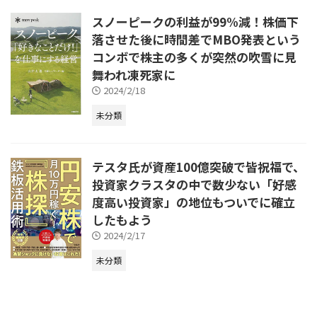
スノーピークの利益が99%減！株価下
落させた後に時間差でMBO発表という
コンボで株主の多くが突然の吹雪に見
舞われ凍死家に
2024/2/18
未分類
テスタ氏が資産100億突破で皆祝福で、
投資家クラスタの中で数少ない「好感
度高い投資家」の地位もついでに確立
したもよう
2024/2/17
未分類