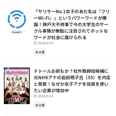
「ヤリサーNo.1女子のあだ名は『フリ
ーWi-Fi』」というパワーワードが爆
誕！神戸大不祥事で今の大学生のサー
クル事情が無駄に注目されてホットな
ワードが社会に届けられる
2024/4/14
未分類
ドトールお前もか？社外取締役候補に
元NHKアナの岩田明子氏（55）を内定
と発表！なぜか女子アナを役員を使い
たい企業が増加中
2024/4/14
未分類