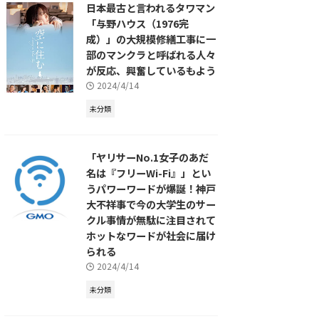
日本最古と言われるタワマン
「与野ハウス（1976完
成）」の大規模修繕工事に一
部のマンクラと呼ばれる人々
が反応、興奮しているもよう
2024/4/14
未分類
「ヤリサーNo.1女子のあだ
名は『フリーWi-Fi』」とい
うパワーワードが爆誕！神戸
大不祥事で今の大学生のサー
クル事情が無駄に注目されて
ホットなワードが社会に届け
られる
2024/4/14
未分類