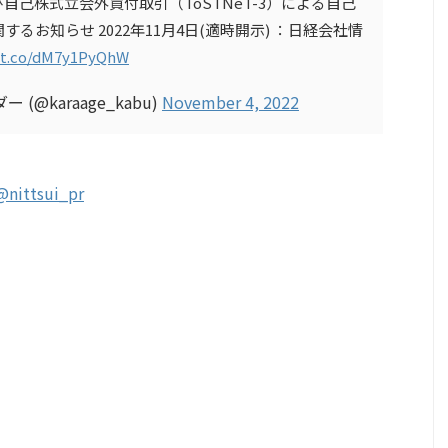
び自己株式立会外買付取引（ToSTNeT-3）による自己
お知らせ 2022年11月4日(適時開示) ：日経会社情
//t.co/dM7y1PyQhW
@karaage_kabu)
November 4, 2022
@nittsui_pr