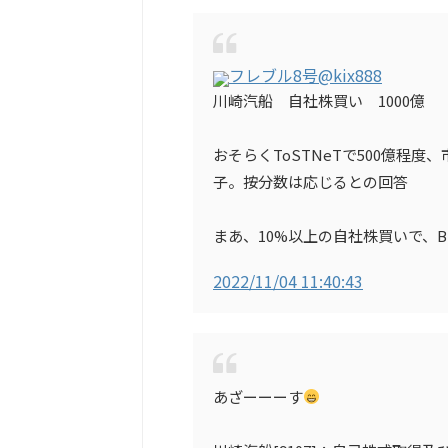
フレブル8号
@kix888
川崎汽船 自社株買い 1000億
おそらくToSTNeTで500億程
子。按分数は応じるとの回答
まあ、10%以上の自社株買いで、B
2022/11/04 11:40:43
あざーーーす