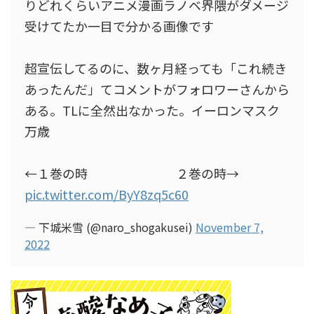
りどれくらいアニメ漫画ラノベ界隈がダメージ
受けてたか一目で分かる画像です
超宣伝してるのに、数ヶ月経っても「これ続き
あったんだ」てコメントがフォロワーさんから
ある。TLに全然出なかった。イーロンマスク
万歳
←１巻の時 ２巻の時→
pic.twitter.com/ByY8zq5c60
— 下城米雪 (@naro_shogakusei)
November 7,
2022