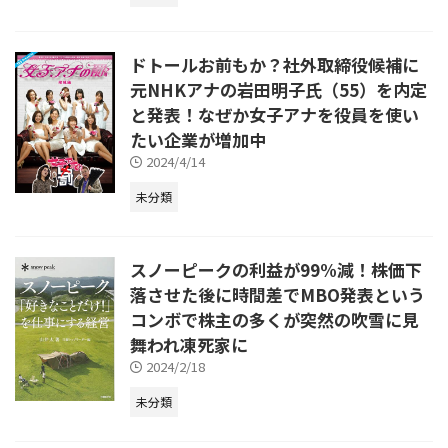
ドトールお前もか？社外取締役候補に
元NHKアナの岩田明子氏（55）を内定
と発表！なぜか女子アナを役員を使い
たい企業が増加中
2024/4/14
未分類
スノーピークの利益が99%減！株価下
落させた後に時間差でMBO発表という
コンボで株主の多くが突然の吹雪に見
舞われ凍死家に
2024/2/18
未分類