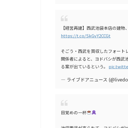
【経営再建】西武池袋本店の建物
https://t.co/SkGvY2CCGt
そごう・西武を買収したフォート
関係者によると、ヨドバシが西武
る案が出ているという。
pic.twit
— ライブドアニュース (@livedoo
目覚めの一杯
池袋西武が売られて、ヨドバシが