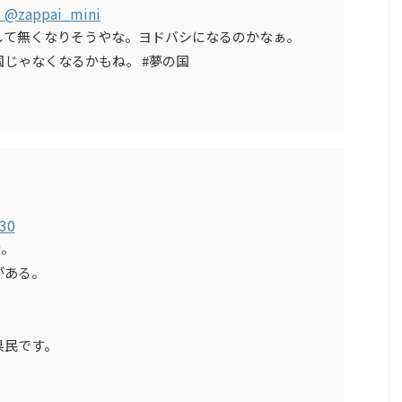
）
@zappai_mini
して無くなりそうやな。ヨドバシになるのかなぁ。
じゃなくなるかもね。 #夢の国
30
袋。
がある。
県民です。