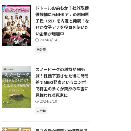
ドトールお前もか？社外取締
役候補に元NHKアナの岩田明
子氏（55）を内定と発表！な
ぜか女子アナを役員を使いた
い企業が増加中
2024/4/14
未分類
スノーピークの利益が99%
減！株価下落させた後に時間
差でMBO発表というコンボ
で株主の多くが突然の吹雪に
見舞われ凍死家に
2024/2/18
未分類
テスタ氏が資産100億突破で