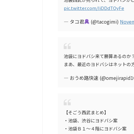
pic.twitter.com/IiDDdTOyFe
— タコ君
(@tacogimi)
Novem
池袋にヨドバシ来て勝算あるのか
まあ、最近のヨドバシはネットの
— おうめ路快速 (@omejirapid1
【そごう西武まとめ】
・池袋、渋谷にヨドバシ案
・池袋Ｂ１〜４階にヨドバシ案