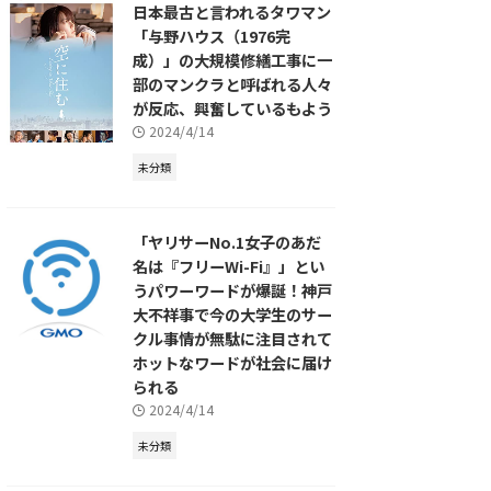
日本最古と言われるタワマン
「与野ハウス（1976完
成）」の大規模修繕工事に一
部のマンクラと呼ばれる人々
が反応、興奮しているもよう
2024/4/14
未分類
「ヤリサーNo.1女子のあだ
名は『フリーWi-Fi』」とい
うパワーワードが爆誕！神戸
大不祥事で今の大学生のサー
クル事情が無駄に注目されて
ホットなワードが社会に届け
られる
2024/4/14
未分類