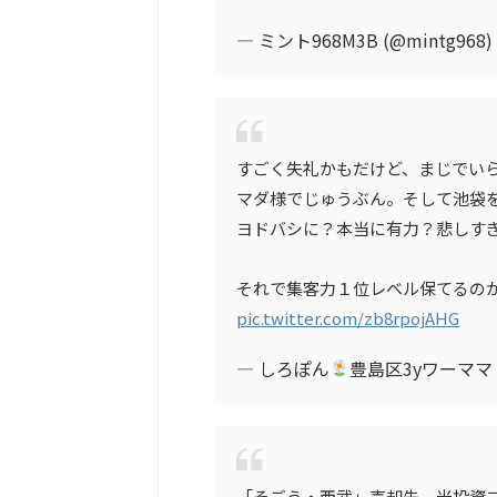
— ミント968M3B (@mintg968)
すごく失礼かもだけど、まじでい
マダ様でじゅうぶん。そして池袋
ヨドバシに？本当に有力？悲しす
それで集客力１位レベル保てるの
pic.twitter.com/zb8rpojAHG
— しろぽん
豊島区3yワーママ (
「そごう・西武」売却先、米投資