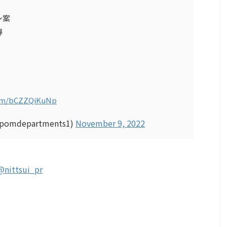
シ案
得
com/bCZZQiKuNp
pomdepartments1)
November 9, 2022
@nittsui_pr