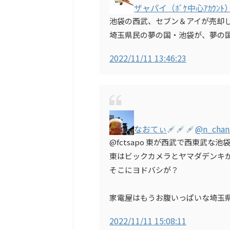
ザャパイ（ﾎﾞｹ中心ｱｶｳﾝﾄ
池袋の西武、セブン＆アイが売却
埼玉県民の夢の国・池袋が、夢の国
2022/11/11 13:46:23
なおてぃ
@n_chan
@fctsapo 東が西武で西東武な池
東はビックカメラとヤマダデンキ
そこにヨドバシが？
家電屋はもうお腹いっぱいな埼玉
2022/11/11 15:08:11