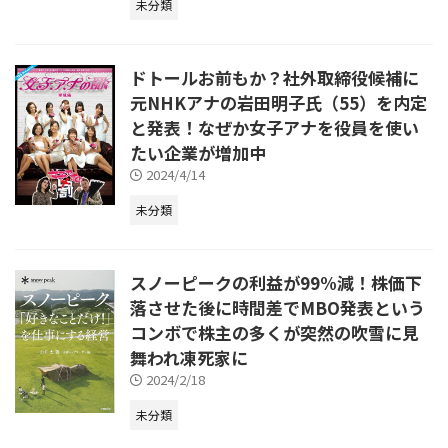
未分類
ドトールお前もか？社外取締役候補に
元NHKアナの岩田明子氏（55）を内定
と発表！なぜか女子アナを役員を使い
たい企業が増加中
2024/4/14
未分類
スノーピークの利益が99%減！株価下
落させた後に時間差でMBO発表という
コンボで株主の多くが突然の吹雪に見
舞われ凍死家に
2024/2/18
未分類