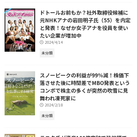
ドトールお前もか？社外取締役候補に
元NHKアナの岩田明子氏（55）を内定
と発表！なぜか女子アナを役員を使い
たい企業が増加中
2024/4/14
未分類
スノーピークの利益が99%減！株価下
落させた後に時間差でMBO発表という
コンボで株主の多くが突然の吹雪に見
舞われ凍死家に
2024/2/18
未分類