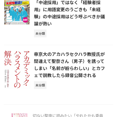
「中途採用」ではなく「経験者採
用」に用語変更のうごきも「未経
験」の中途採用はどう呼ぶべきか議
論が熱い
未分類
帝京大のアカハラセクハラ教授氏が
間違えて聖奈さん（男子）を誘って
しまい「名前が紛らわしい」とカフ
ェで説教したら録音公開される
未分類
切ない聖夜に読みたい「やれたかも委員