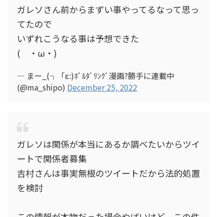
ガレソさん前からまずい事やってるなって思っ
てたので
いずれこうなる事は予想できた
( ・ω・)
— まー_(┐「ε:)ﾎﾞﾙﾀﾞﾘﾝｸﾞ漫画?勝手に連載中
(@ma_shipo)
December 25, 2022
ガレソは関係が本当にあるか調べたいからツイ
ートで関係者募集
吉村さんは事実無根のツイートだから法的処置
を検討
この情報が本物だった場合やばいけど、この件