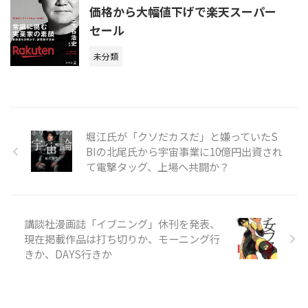
価格から大幅値下げで楽天スーパー
セール
未分類
堀江氏が「クソだカスだ」と嫌っていたS
BIの北尾氏から宇宙事業に10億円出資され
て電撃タッグ、上場へ共闘か？
講談社漫画誌「イブニング」休刊を発表、
現在掲載作品は打ち切りか、モーニング行
きか、DAYS行きか