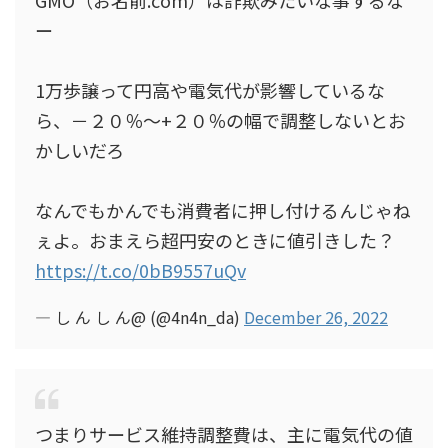
GMO（お名前.com）は詐欺みたいな事するな
ー
1万歩譲って円高や電気代が影響しているな
ら、－２０％～+２０％の幅で調整しないとお
かしいだろ
なんでもかんでも消費者に押し付けるんじゃね
ぇよ。おまえら超円安のときに値引きした？
https://t.co/0bB9557uQv
— し ん し ん@ (@4n4n_da)
December 26, 2022
つまりサービス維持調整費は、主に電気代の値