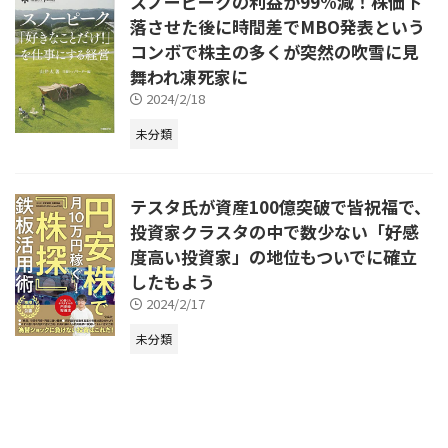
スノーピークの利益が99%減！株価下
落させた後に時間差でMBO発表という
コンボで株主の多くが突然の吹雪に見
舞われ凍死家に
2024/2/18
未分類
テスタ氏が資産100億突破で皆祝福で、
投資家クラスタの中で数少ない「好感
度高い投資家」の地位もついでに確立
したもよう
2024/2/17
未分類