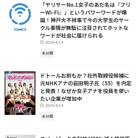
「ヤリサーNo.1女子のあだ名は『フリ
ーWi-Fi』」というパワーワードが爆
誕！神戸大不祥事で今の大学生のサー
クル事情が無駄に注目されてホットな
ワードが社会に届けられる
2024/4/14
未分類
ドトールお前もか？社外取締役候補に
元NHKアナの岩田明子氏（55）を内定
と発表！なぜか女子アナを役員を使い
たい企業が増加中
2024/4/14
未分類