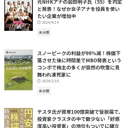
元NHKアナの岩田明子氏（55）を内定
と発表！なぜか女子アナを役員を使い
たい企業が増加中
2024/4/14
未分類
スノーピークの利益が99%減！株価下
落させた後に時間差でMBO発表という
コンボで株主の多くが突然の吹雪に見
舞われ凍死家に
2024/2/18
未分類
テスタ氏が資産100億突破で皆祝福で、
投資家クラスタの中で数少ない「好感
度高い投資家」の地位もついでに確立