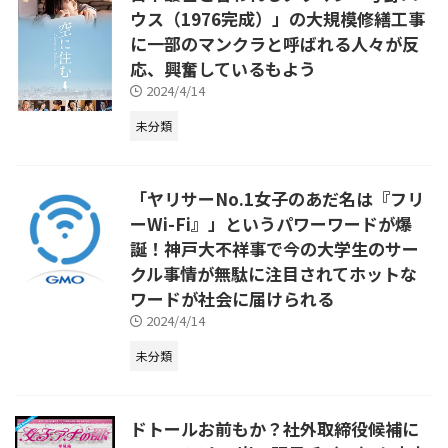
ウス（1976完成）」の大規模修繕工事
に一部のマンクラと呼ばれる人々が反
応、興奮しているもよう
2024/4/14
未分類
「ヤリサーNo.1女子のあだ名は『フリ
ーWi-Fi』」というパワーワードが爆
誕！神戸大不祥事で今の大学生のサー
クル事情が無駄に注目されてホットな
ワードが社会に届けられる
2024/4/14
未分類
ドトールお前もか？社外取締役候補に