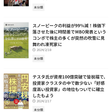
未分類
スノーピークの利益が99%減！株価下
落させた後に時間差でMBO発表という
コンボで株主の多くが突然の吹雪に見
舞われ凍死家に
2024/2/18
未分類
テスタ氏が資産100億突破で皆祝福で、
投資家クラスタの中で数少ない「好感
度高い投資家」の地位もついでに確立
したもよう
2024/2/17
未分類