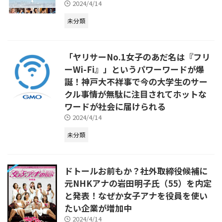
2024/4/14
未分類
「ヤリサーNo.1女子のあだ名は『フリ
ーWi-Fi』」というパワーワードが爆
誕！神戸大不祥事で今の大学生のサー
クル事情が無駄に注目されてホットな
ワードが社会に届けられる
2024/4/14
未分類
ドトールお前もか？社外取締役候補に
元NHKアナの岩田明子氏（55）を内定
と発表！なぜか女子アナを役員を使い
たい企業が増加中
2024/4/14