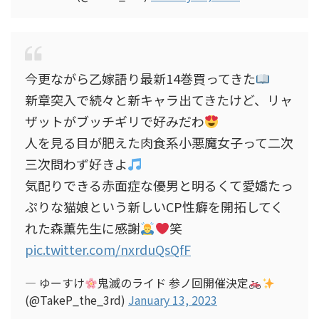
今更ながら乙嫁語り最新14巻買ってきた
新章突入で続々と新キャラ出てきたけど、リャ
ザットがブッチギリで好みだわ
人を見る目が肥えた肉食系小悪魔女子って二次
三次問わず好きよ
気配りできる赤面症な優男と明るくて愛嬌たっ
ぷりな猫娘という新しいCP性癖を開拓してく
れた森薫先生に感謝
笑
pic.twitter.com/nxrduQsQfF
— ゆーすけ
鬼滅のライド 参ノ回開催決定
(@TakeP_the_3rd)
January 13, 2023