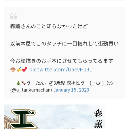
森薫さんのこと知らなかったけど
以前本屋でこのタッチに一目惚れして衝動買い
今お絵描きのお手本にさせてもらってるます
pic.twitter.com/U5evH131rI
—
うーたん。@3歳児 双極性うー(_･ω･)_ﾀｧﾝ
(@u_tankumachan)
January 15, 2023