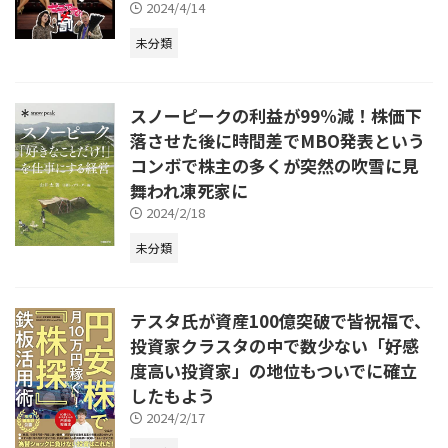
2024/4/14
未分類
スノーピークの利益が99%減！株価下
落させた後に時間差でMBO発表という
コンボで株主の多くが突然の吹雪に見
舞われ凍死家に
2024/2/18
未分類
テスタ氏が資産100億突破で皆祝福で、
投資家クラスタの中で数少ない「好感
度高い投資家」の地位もついでに確立
したもよう
2024/2/17