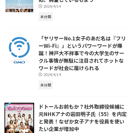
2024/4/14
未分類
「ヤリサーNo.1女子のあだ名は『フリ
ーWi-Fi』」というパワーワードが爆
誕！神戸大不祥事で今の大学生のサー
クル事情が無駄に注目されてホットな
ワードが社会に届けられる
2024/4/14
未分類
ドトールお前もか？社外取締役候補に
元NHKアナの岩田明子氏（55）を内定
と発表！なぜか女子アナを役員を使い
たい企業が増加中