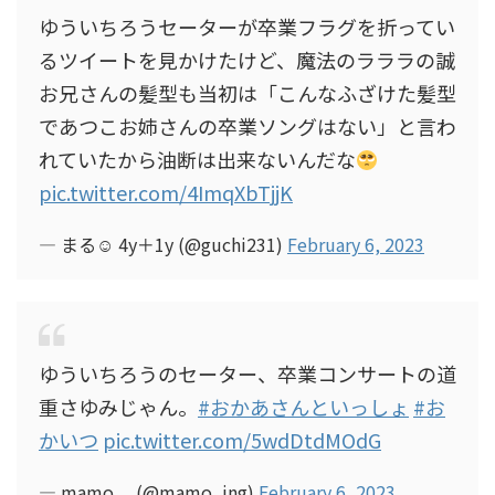
ゆういちろうセーターが卒業フラグを折ってい
るツイートを見かけたけど、魔法のラララの誠
お兄さんの髪型も当初は「こんなふざけた髪型
であつこお姉さんの卒業ソングはない」と言わ
れていたから油断は出来ないんだな
pic.twitter.com/4ImqXbTjjK
— まる☺︎ 4y＋1y (@guchi231)
February 6, 2023
ゆういちろうのセーター、卒業コンサートの道
重さゆみじゃん。
#おかあさんといっしょ
#お
かいつ
pic.twitter.com/5wdDtdMOdG
— mamo。 (@mamo_ing)
February 6, 2023