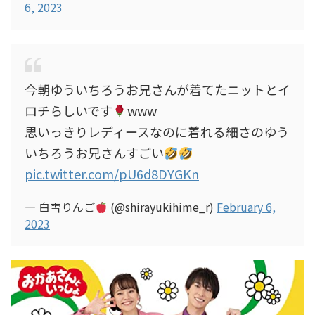
6, 2023
今朝ゆういちろうお兄さんが着てたニットとイ
ロチらしいです
www
思いっきりレディースなのに着れる細さのゆう
いちろうお兄さんすごい
pic.twitter.com/pU6d8DYGKn
— 白雪りんご
(@shirayukihime_r)
February 6,
2023