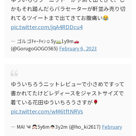
かもそれ踏んだらバラセーターが軒並み売り切
れてるツイートまで出てきてお腹痛い
pic.twitter.com/jqA4RDDcu4
— ゴルゴﾁｬｰﾁｬﾝ☺︎5y
1y9m
(@GorugoGOGO565)
February 6, 2023
ゆういちろうニットレビューで小さめですって
書かれてたけどレディースをジャストサイズで
着ている花田ゆういちろうさすが
pic.twitter.com/wM6tftNRVs
— MAI ‎༄
5y6m
3y2m (@ho_ki2617)
February