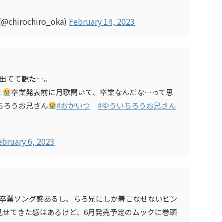
irochiro_oka)
February 14, 2023
出てて観た…。
た
卒業発表前に月歌聞いて、卒業なんだな…って思
ちろうお兄さん
#おかいつ
#ゆういちろうお兄さん
ebruary 6, 2023
が卒業ソング感あるし、ちろ兄にしか着こなせないピン
見せてきた感はあるけど、6月発売予定のムックに巻頭