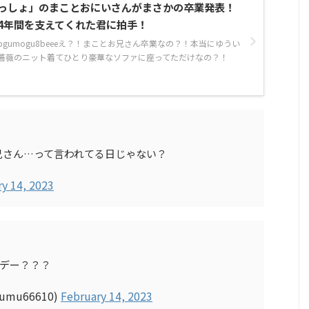
っしょ」のまことおにいさんがまさかの卒業発表！
4年間を支えてくれた君に拍手！
ogumogu8beeeえ？！まことお兄さん卒業なの？！本当にゆうい
薔薇のニット着てひとり豪華なソファに座ってただけなの？！
兄さん…って言われてる日じゃない？
y 14, 2023
Xデー？？？
mu66610)
February 14, 2023