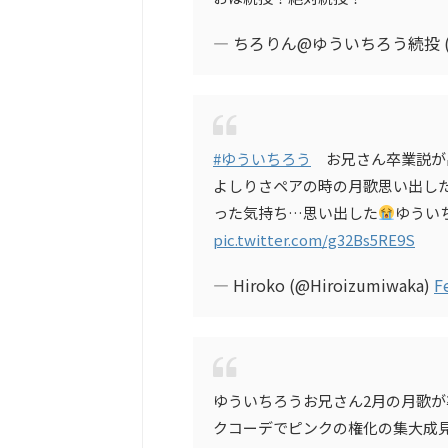
— ちろりん@ゆういちろう続投 (@ch
#ゆういちろう
お兄さん卒業説が
よしりさペアの時の月歌思い出し
った気持ち…思い出した
ゆうい
pic.twitter.com/g32Bs5RE9S
— Hiroko (@Hiroizumiwaka)
F
ゆういちろうお兄さん2月の月歌
クコーデでピンクの権化の集大成