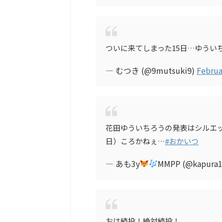
ついに来てしまった15日…ゆうい
— むつき (@9mutsuki9)
Februa
花田ゆういちろうの発表はシルエ
日）ころかねぇ…
#おかいつ
— あも3y
MMPP (@kapura
おは続投！絶対続投！