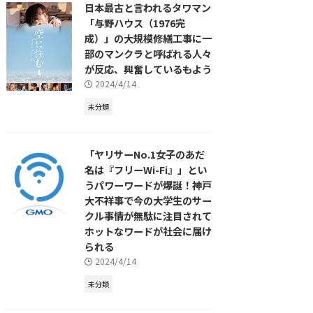
日本最古と言われるタワマン
「与野ハウス（1976完
成）」の大規模修繕工事に一
部のマンクラと呼ばれる人々
が反応、興奮しているもよう
2024/4/14
未分類
「ヤリサーNo.1女子のあだ
名は『フリーWi-Fi』」とい
うパワーワードが爆誕！神戸
大不祥事で今の大学生のサー
クル事情が無駄に注目されて
ホットなワードが社会に届け
られる
2024/4/14
未分類