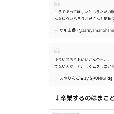
こうであってほしいというただの
んなゆういちろうお兄さんも応援
— サル山
(@saruyamanohaha
ゆういちろうおにいさん今日、、
てないんだけど珍しくムスッコが
— あやりんご
1y (@ONIGIRIgi
↓卒業するのはまこ