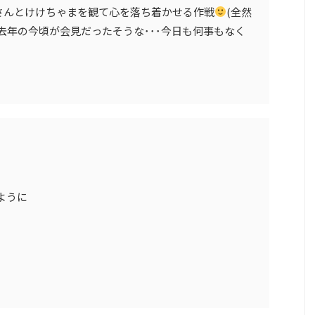
さんとけけちゃまを観て心を落ち着かせる作戦
(全然
去年の今頃が会見だったそうな･･･今日も何事もなく
ように