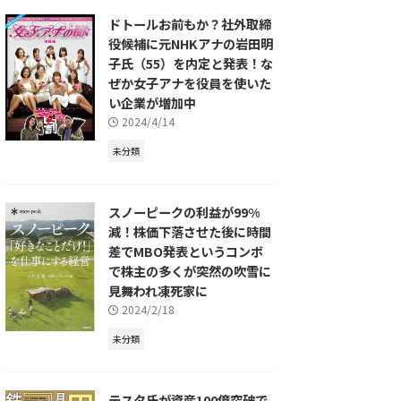
ドトールお前もか？社外取締
役候補に元NHKアナの岩田明
子氏（55）を内定と発表！な
ぜか女子アナを役員を使いた
い企業が増加中
2024/4/14
未分類
スノーピークの利益が99%
減！株価下落させた後に時間
差でMBO発表というコンボ
で株主の多くが突然の吹雪に
見舞われ凍死家に
2024/2/18
未分類
テスタ氏が資産100億突破で