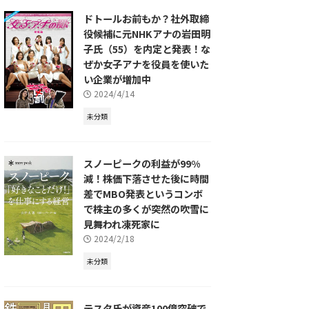
ドトールお前もか？社外取締
役候補に元NHKアナの岩田明
子氏（55）を内定と発表！な
ぜか女子アナを役員を使いた
い企業が増加中
2024/4/14
未分類
スノーピークの利益が99%
減！株価下落させた後に時間
差でMBO発表というコンボ
で株主の多くが突然の吹雪に
見舞われ凍死家に
2024/2/18
未分類
テスタ氏が資産100億突破で