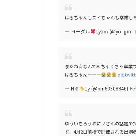
はるちゃんもスイちゃんも卒業し
— ヨーグル
1y2m (@yo_gur_
またね☆なんてめちゃくちゃ卒業
はるちゃんーーー
pic.twit
— N☺︎
1y (@nm60308846)
Fe
ゆういちろうおにいさんの話題で持
ド、4月2日前橋で開催される出演