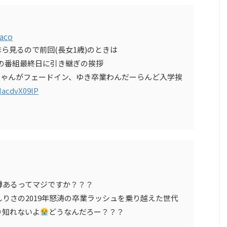
aco
ら見るので前回(長女1歳)のときは
月の番組最終日に引き継ぎの挨拶
ちゃんがフェードイン、ゆき卒業わんだーらんど入学挨
/HacdvX09lP
噂あるってマジですか？？？
しりさの2019年怒涛の卒業ラッシュを乗り越えた世代
り知れないよ
どうなんだろー？？？