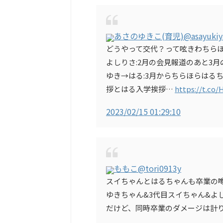
あさのゆきこ(育児)
@asayukiy
どうやって交代？って呟きわちらほ
よしりさ:2月の会見報道のあと3
ゆき→はる:3月からちらほらはる
拶とはる入学挨拶…
https://t.co
2023/02/15 01:29:10
ももこ
@tori0913y
スイちゃんとはるちゃんも卒業の
ゆきちゃん&3代目スイちゃん&よ
だけど、同時卒業のダメージは計