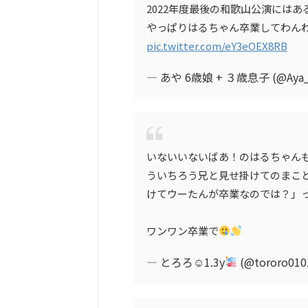
2022年度最後の和歌山公演にはあ
やっぱりはるちゃん卒業してわん
pic.twitter.com/eY3eOEX8RB
— あや 6歳娘 + ３歳息子 (@Aya_
いないいないばあ！のはるちゃん
ういちろう兄と見せ掛けてのまこ
けてウーたんが卒業なのでは？」
ワンワン卒業で
— とろろ☺︎1.3y
(@tororo010