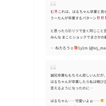
む
これは、はるちゃん卒業と見
うーたんが卒業するパターン
と思ったら引リツで全く同じこと
みんな まことショックでまさかの
— ねたろう☺︎
1y1m (@srj_m
誠兄卒業ももちろん悲しいんだが
はるちゃんが卒業したら私は咽び
言えるようになったのに…
はるちゃん……可愛いよぉ……