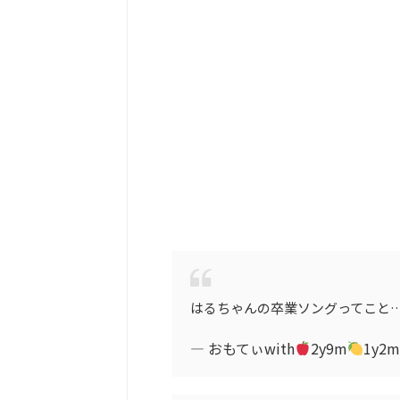
はるちゃんの卒業ソングってこと
— おもてぃwith
2y9m
1y2m