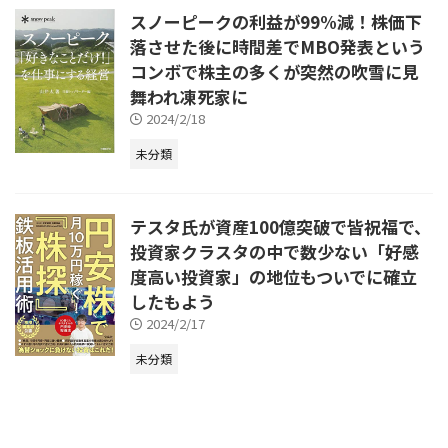
スノーピークの利益が99%減！株価下
落させた後に時間差でMBO発表という
コンボで株主の多くが突然の吹雪に見
舞われ凍死家に
2024/2/18
未分類
テスタ氏が資産100億突破で皆祝福で、
投資家クラスタの中で数少ない「好感
度高い投資家」の地位もついでに確立
したもよう
2024/2/17
未分類