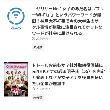
「ヤリサーNo.1女子のあだ名は『フリ
ーWi-Fi』」というパワーワードが爆
誕！神戸大不祥事で今の大学生のサー
クル事情が無駄に注目されてホットな
ワードが社会に届けられる
2024/4/14
未分類
ドトールお前もか？社外取締役候補に
元NHKアナの岩田明子氏（55）を内定
と発表！なぜか女子アナを役員を使い
たい企業が増加中
2024/4/14
未分類