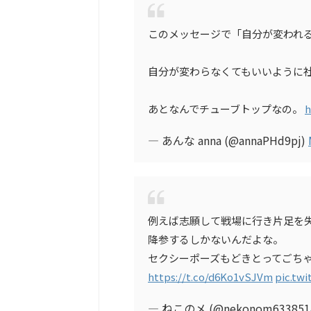
このメッセージで「自分が変われ
自分が変わらなくてもいいように
あとなんでチューブトップなの。
h
— あんな anna (@annaPHd9pj)
例えば志願して戦場に行き片足を
降参するしかないんだよな。
セクシーポーズもどきとってごち
https://t.co/d6Ko1vSJVm
pic.tw
— ねこのメ (@nekonom633851