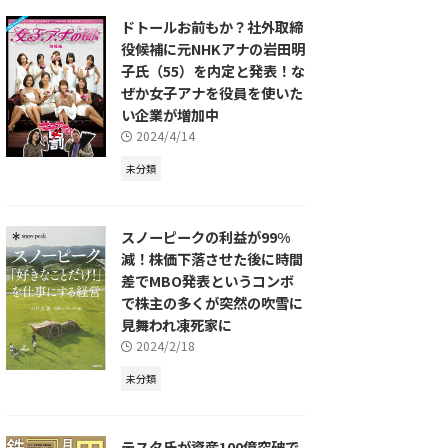
ドトールお前もか？社外取締
役候補に元NHKアナの岩田明
子氏（55）を内定と発表！な
ぜか女子アナを役員を使いた
い企業が増加中
2024/4/14
未分類
スノーピークの利益が99%
減！株価下落させた後に時間
差でMBO発表というコンボ
で株主の多くが突然の吹雪に
見舞われ凍死家に
2024/2/18
未分類
テスタ氏が資産100億突破で