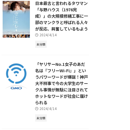
日本最古と言われるタワマン
「与野ハウス（1976完
成）」の大規模修繕工事に一
部のマンクラと呼ばれる人々
が反応、興奮しているもよう
2024/4/14
未分類
「ヤリサーNo.1女子のあだ
名は『フリーWi-Fi』」とい
うパワーワードが爆誕！神戸
大不祥事で今の大学生のサー
クル事情が無駄に注目されて
ホットなワードが社会に届け
られる
2024/4/14
未分類