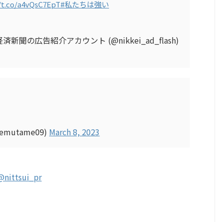
//t.co/a4vQsC7EpT
#私たちは強い
本経済新聞の広告紹介アカウント (@nikkei_ad_flash)
mutame09)
March 8, 2023
@nittsui_pr