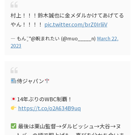
村上！！！鈴木誠也に金メダルかけてあげてる
やん！！！！
pic.twitter.com/brZ0IrliiV
— もん¨̮*@睨まれたい (@muo_____n)
March 22,
2023
侍ジャパン
14年ぶりのWBC制覇！
https://t.co/o2A634B9uq
最後は栗山監督→ダルビッシュ→大谷→ヌ
ートバーの順で胴上げも。喜びを分かち合いま