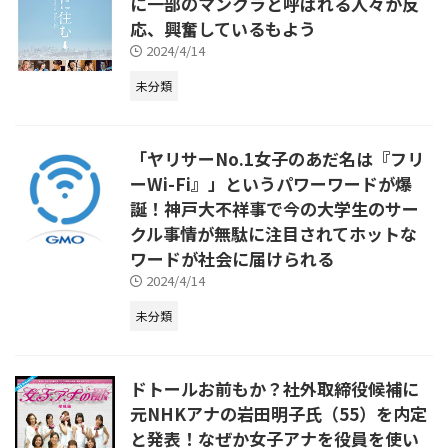
に一部のマンクラと呼ばれる人々が反
応、興奮しているもよう
2024/4/14
未分類
「ヤリサーNo.1女子のあだ名は『フリ
ーWi-Fi』」というパワーワードが爆
誕！神戸大不祥事で今の大学生のサー
クル事情が無駄に注目されてホットな
ワードが社会に届けられる
2024/4/14
未分類
ドトールお前もか？社外取締役候補に
元NHKアナの岩田明子氏（55）を内定
と発表！なぜか女子アナを役員を使い