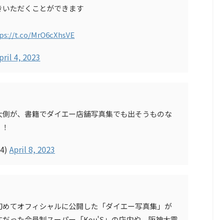
きいただくことができます
ps://t.co/MrO6cXhsVE
pril 4, 2023
大側が、書籍でダイエー店舗写真集でも出そうものな
！！
4)
April 8, 2023
初めてオフィシャルに公開した「ダイエー写真集」が
だった会員制スーパー「Kou'S」の店内や、阪神大震