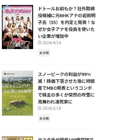
ドトールお前もか？社外取締
役候補に元NHKアナの岩田明
子氏（55）を内定と発表！な
ぜか女子アナを役員を使いた
い企業が増加中
2024/4/14
未分類
スノーピークの利益が99%
減！株価下落させた後に時間
差でMBO発表というコンボ
で株主の多くが突然の吹雪に
見舞われ凍死家に
2024/2/18
未分類
テスタ氏が資産100億突破で