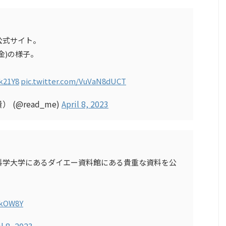
公式サイト。
(金)の様子。
Bk21Y8
pic.twitter.com/VuVaN8dUCT
貴） (@read_me)
April 8, 2023
科学大学にあるダイエー資料館にある貴重な資料を公
iykOW8Y
il 8, 2023