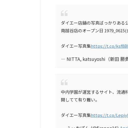
ダイエー店舗の写真ばっかりある
南越谷店のオープン日 1979_0615
ダイエー写真集
https://t.co/ksf8
— NITTA, katsuyoshi（新田 勝
中内学園が運営するサイト、流通
開してて有り難い。
ダイエー写真集
https://t.co/Lep
— ふぃれぽん (@firepon16)
Apr