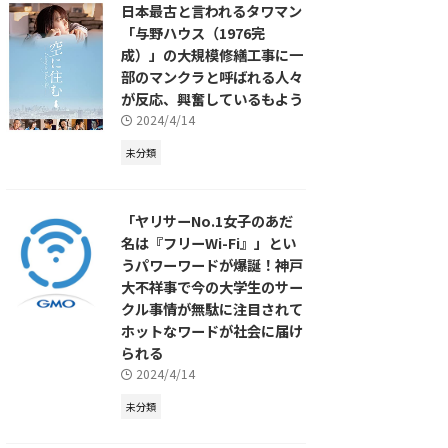
日本最古と言われるタワマン
「与野ハウス（1976完
成）」の大規模修繕工事に一
部のマンクラと呼ばれる人々
が反応、興奮しているもよう
2024/4/14
未分類
「ヤリサーNo.1女子のあだ
名は『フリーWi-Fi』」とい
うパワーワードが爆誕！神戸
大不祥事で今の大学生のサー
クル事情が無駄に注目されて
ホットなワードが社会に届け
られる
2024/4/14
未分類