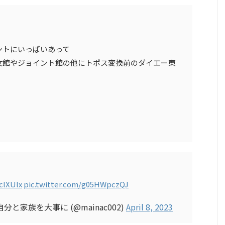
ントにいっぱいあって
女館やジョイント館の他にトポス変換前のダイエー東
clXUlx
pic.twitter.com/g05HWpczQJ
と家族を大事に (@mainac002)
April 8, 2023