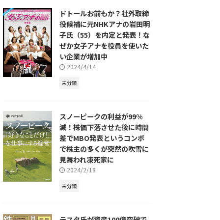
ドトールお前もか？社外取締
役候補に元NHKアナの岩田明
子氏（55）を内定と発表！な
ぜか女子アナを役員を使いた
い企業が増加中
2024/4/14
未分類
スノーピークの利益が99%
減！株価下落させた後に時間
差でMBO発表というコンボ
で株主の多くが突然の吹雪に
見舞われ凍死家に
2024/2/18
未分類
テスタ氏が資産100億突破で