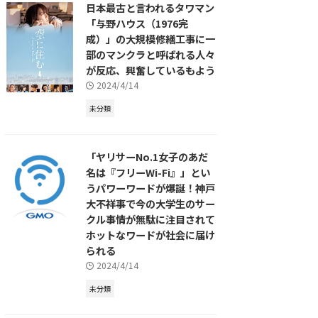
日本最古と言われるタワマン
「与野ハウス（1976完
成）」の大規模修繕工事に一
部のマンクラと呼ばれる人々
が反応、興奮しているもよう
2024/4/14
未分類
「ヤリサーNo.1女子のあだ
名は『フリーWi-Fi』」とい
うパワーワードが爆誕！神戸
大不祥事で今の大学生のサー
クル事情が無駄に注目されて
ホットなワードが社会に届け
られる
2024/4/14
未分類