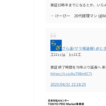
東証15時半までになるとか、いら
— けーびー 20代経理マン (@kk
ざら速(ザラ場速報) @と
工ｴｴｪｪ(д｀)ｪｪｴｴ工
東証 終了時間を70年ぶり延長へ 来年
https://t.co/AuT08m5CTj
2023/04/21 22:18:25