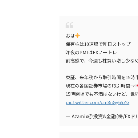
おは
保有株は10連騰で昨日ストップ
昨夜のPMIはFXノートレ
割高感で、今週も株買い増し少な
東証、来年秋から取引時間を15時
現在の各国証券市場の取引時間→
15時閉場でも不満はないけど、世
pic.twitter.com/cm8nGy65ZG
— Azamix＠投資&金融(株/FXドル円