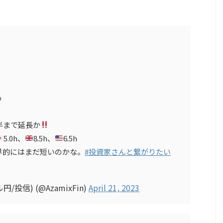
め
半まで延長か
5.0h、
8.5h、
6.5h
界的にはまだ短いのかな。
#投資家さんと繋がりたい
/投信) (@AzamixFin)
April 21, 2023