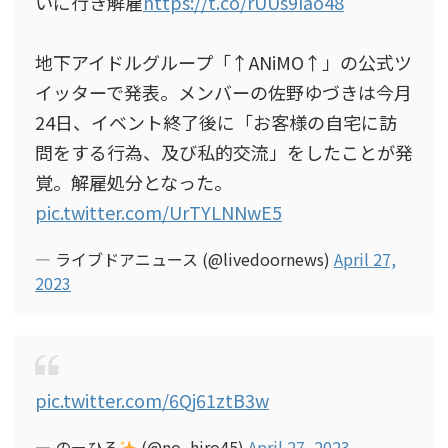
いに行き解雇
https://t.co/rUUs9Iao48
地下アイドルグループ「↑ANiMO↑」の公式ツ
イッターで発表。メンバーの佐野ゆづきは今月
24日、イベント終了後に「お客様の自宅に訪
問をする行為、及び私的交流」をしたことが発
覚。解雇処分となった。
pic.twitter.com/UrTYLNNwE5
— ライブドアニュース (@livedoornews)
April 27,
2023
pic.twitter.com/6Qj61ztB3w
— のーひろ
(@no_hiro45)
April 27, 2023