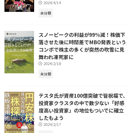
2024/4/14
未分類
スノーピークの利益が99%減！株価下
落させた後に時間差でMBO発表という
コンボで株主の多くが突然の吹雪に見
舞われ凍死家に
2024/2/18
未分類
テスタ氏が資産100億突破で皆祝福で、
投資家クラスタの中で数少ない「好感
度高い投資家」の地位もついでに確立
したもよう
2024/2/17