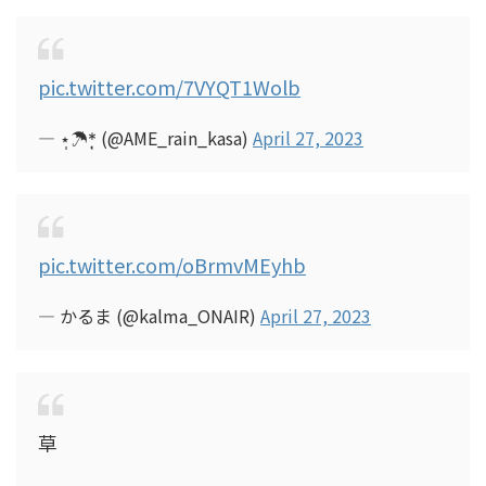
pic.twitter.com/7VYQT1Wolb
— ⋆̩☂︎*̣̩ (@AME_rain_kasa)
April 27, 2023
pic.twitter.com/oBrmvMEyhb
— かるま (@kalma_ONAIR)
April 27, 2023
草