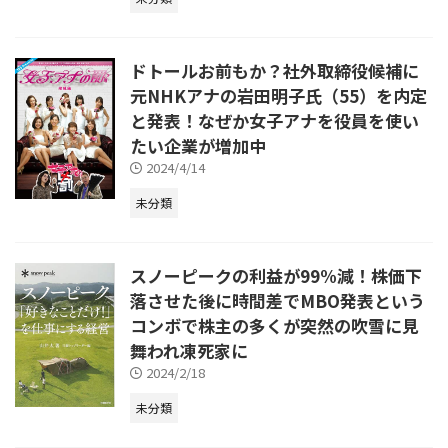
ドトールお前もか？社外取締役候補に
元NHKアナの岩田明子氏（55）を内定
と発表！なぜか女子アナを役員を使い
たい企業が増加中
2024/4/14
未分類
スノーピークの利益が99%減！株価下
落させた後に時間差でMBO発表という
コンボで株主の多くが突然の吹雪に見
舞われ凍死家に
2024/2/18
未分類