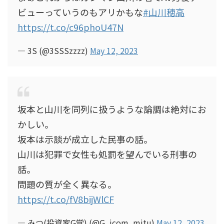
ビューっていうのもアリかもな
#山川穂高
https://t.co/c96phoU47N
— 3S (@3SSSzzzz)
May 12, 2023
坂本と山川を同列に扱うような論調は絶対にお
かしい。
坂本は示談が成立した民事の話。
山川は犯罪で女性も処罰を望んでいる刑事の
話。
問題の質が全く異なる。
https://t.co/fV8bijWlCF
— みつ(投資家G党) (@G_icom_mitu)
May 12, 2023