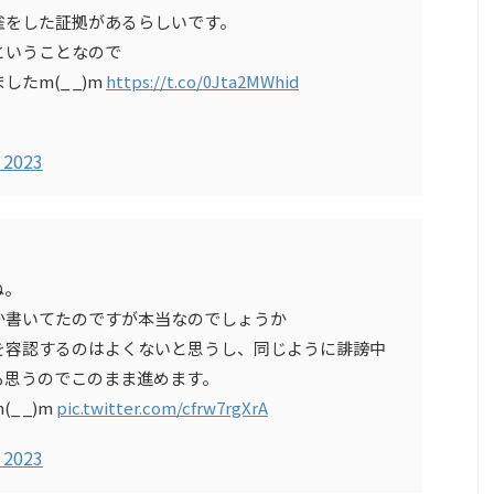
雀をした証拠があるらしいです。
ということなので
たm(_ _)m
https://t.co/0Jta2MWhid
 2023
ね。
か書いてたのですが本当なのでしょうか
を容認するのはよくないと思うし、同じように誹謗中
も思うのでこのまま進めます。
 _)m
pic.twitter.com/cfrw7rgXrA
 2023