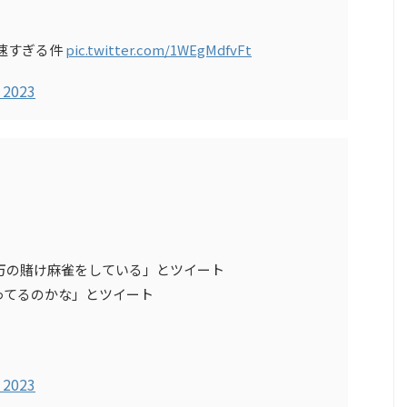
速すぎる件
pic.twitter.com/1WEgMdfvFt
 2023
0万の賭け麻雀をしている」とツイート
ってるのかな」とツイート
 2023