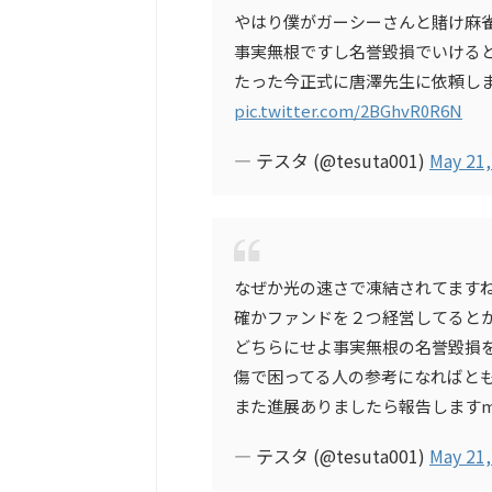
やはり僕がガーシーさんと賭け麻
事実無根ですし名誉毀損でいける
たった今正式に唐澤先生に依頼しまし
pic.twitter.com/2BGhvR0R6N
— テスタ (@tesuta001)
May 21,
なぜか光の速さで凍結されてます
確かファンドを２つ経営してると
どちらにせよ事実無根の名誉毀損
傷で困ってる人の参考になればと
また進展ありましたら報告しますm(_
— テスタ (@tesuta001)
May 21,