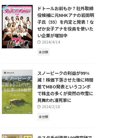
ドトールお前もか？社外取締
役候補に元NHKアナの岩田明
子氏（55）を内定と発表！な
ぜか女子アナを役員を使いた
い企業が増加中
2024/4/14
未分類
スノーピークの利益が99%
減！株価下落させた後に時間
差でMBO発表というコンボ
で株主の多くが突然の吹雪に
見舞われ凍死家に
2024/2/18
未分類
テスタ氏が資産100億突破で