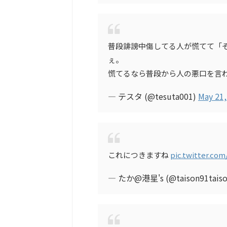
普段誹謗中傷してる人が慌てて「
ぇ。
慌てるなら普段から人の悪口を言
— テスタ (@tesuta001)
May 21,
これにつきますね
pic.twitter.co
— たか@港星's (@taison91tais