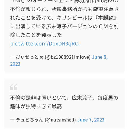
『sio』のオーナーシェフ・鳥羽周作(45歳)のW
不倫が報じられ、所属事務所からも厳重注意さ
れたことを受けて、キリンビールは『本麒麟』
に出演している広末涼子バージョンのＣＭを削
除したことを発表した
pic.twitter.com/DoxDR3qRCl
— びぃぜっとぉ (@bz1988921lmlove)
June 8,
2023
不倫の是非は置いといて、広末涼子、毎度男の
趣味が独特すぎて最高
— チュピちゃん (@nutsinshell)
June 7, 2023