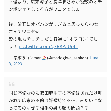
不倫より、広末涼子と長澤まさみが複数のオチ
ンポシェアしてる方がワロタでしょ！
後、流石にオバハンがすぎると思ったら40女
さんでワロタw
髪の毛もチリチリだし普通に"オワコン"でし
ょ！
pic.twitter.com/qFR8P5UpLI
— 窓際戦コンman
(@madogiwa_senkon)
June
8, 2023
同じ不倫なのに篠田麻里子の不倫はあれだけ叩
かれて広末の不倫は好感持てる～。みたいにな
ってるのなぜ？相手の男の顔の問題？？