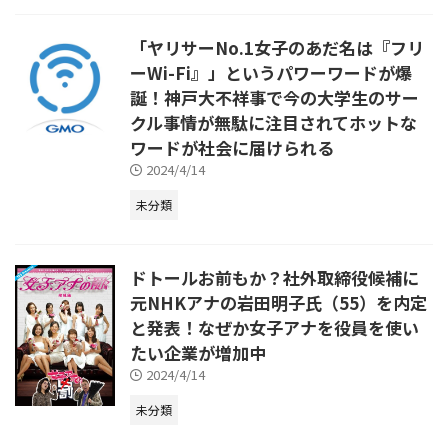
「ヤリサーNo.1女子のあだ名は『フリ
ーWi-Fi』」というパワーワードが爆
誕！神戸大不祥事で今の大学生のサー
クル事情が無駄に注目されてホットな
ワードが社会に届けられる
2024/4/14
未分類
ドトールお前もか？社外取締役候補に
元NHKアナの岩田明子氏（55）を内定
と発表！なぜか女子アナを役員を使い
たい企業が増加中
2024/4/14
未分類