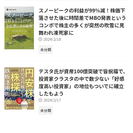
スノーピークの利益が99%減！株価下
落させた後に時間差でMBO発表という
コンボで株主の多くが突然の吹雪に見
舞われ凍死家に
2024/2/18
未分類
テスタ氏が資産100億突破で皆祝福で、
投資家クラスタの中で数少ない「好感
度高い投資家」の地位もついでに確立
したもよう
2024/2/17
未分類