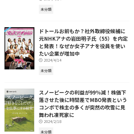
未分類
ドトールお前もか？社外取締役候補に
元NHKアナの岩田明子氏（55）を内定
と発表！なぜか女子アナを役員を使い
たい企業が増加中
2024/4/14
未分類
スノーピークの利益が99%減！株価下
落させた後に時間差でMBO発表という
コンボで株主の多くが突然の吹雪に見
舞われ凍死家に
2024/2/18
未分類