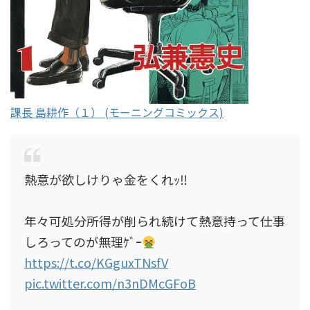
課長 島耕作（１） (モーニングコミックス)
熱意が欲しけりゃ金をくれｯ‼︎
年々可処分所得が削られ続けて熱意持って仕事
しろってのが無理ｹﾞｰ
https://t.co/KGguxTNsfV
pic.twitter.com/n3nDMcGFoB