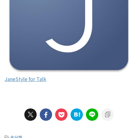
JaneStyle for Talk
-
未分類