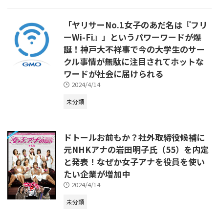
「ヤリサーNo.1女子のあだ名は『フリ
ーWi-Fi』」というパワーワードが爆
誕！神戸大不祥事で今の大学生のサー
クル事情が無駄に注目されてホットな
ワードが社会に届けられる
2024/4/14
未分類
ドトールお前もか？社外取締役候補に
元NHKアナの岩田明子氏（55）を内定
と発表！なぜか女子アナを役員を使い
たい企業が増加中
2024/4/14
未分類