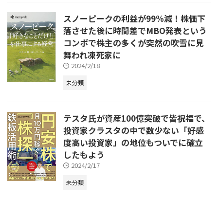
スノーピークの利益が99%減！株価下
落させた後に時間差でMBO発表という
コンボで株主の多くが突然の吹雪に見
舞われ凍死家に
2024/2/18
未分類
テスタ氏が資産100億突破で皆祝福で、
投資家クラスタの中で数少ない「好感
度高い投資家」の地位もついでに確立
したもよう
2024/2/17
未分類