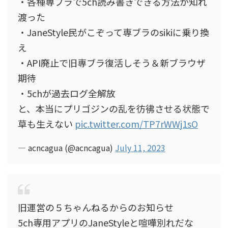
・各種専ブラで5ch読み書きできる方法が知れ
渡った
・JaneStyle民がこぞって専ブラのsikiに乗り換
え
・API廃止で旧専ブラ復活しそう＆新ブラウザ
期待
・5chが過去ログ全解放
と、本当にプリゴジンの乱を彷彿させる状態で
草も生えない
pic.twitter.com/TP7rWWj1sO
— acncagua (@acncagua)
July 11, 2023
旧運営の５ちゃんねるからのお知らせ
5ch専用アプリのJaneStyleと喧嘩別れだな