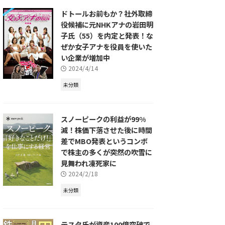
ドトールお前もか？社外取締
役候補に元NHKアナの岩田明
子氏（55）を内定と発表！な
ぜか女子アナを役員を使いた
い企業が増加中
2024/4/14
未分類
スノーピークの利益が99%
減！株価下落させた後に時間
差でMBO発表というコンボ
で株主の多くが突然の吹雪に
見舞われ凍死家に
2024/2/18
未分類
テスタ氏が資産100億突破で