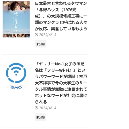
日本最古と言われるタワマン
「与野ハウス（1976完
成）」の大規模修繕工事に一
部のマンクラと呼ばれる人々
が反応、興奮しているもよう
2024/4/14
未分類
「ヤリサーNo.1女子のあだ
名は『フリーWi-Fi』」とい
うパワーワードが爆誕！神戸
大不祥事で今の大学生のサー
クル事情が無駄に注目されて
ホットなワードが社会に届け
られる
2024/4/14
未分類