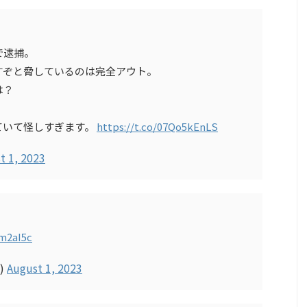
で逮捕。
すぞと脅しているのは完全アウト。
は？
ていて怪しすぎます。
https://t.co/07Qo5kEnLS
t 1, 2023
Im2aI5c
)
August 1, 2023