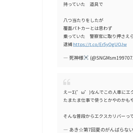
持っていた 道具で
八つ当たりをしたが
覆面パトカーとは思わず
乗っていた 警察官に取り押さえ
逮捕
https://t.co/Er5yOgUQJw
— 死神様
(@SNGMsm199707
えーΣ(゜ω゜)なんでこの人車に
たまたま仕事で使うとかやのかも
そんな普段からエクスカリバーっ
— あき☆第7回夏のがんばらないガ