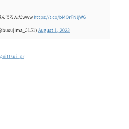
んでるんだwww
https://t.co/bMOrFNljWG
usujima_5151)
August 1, 2023
@nittsui_pr