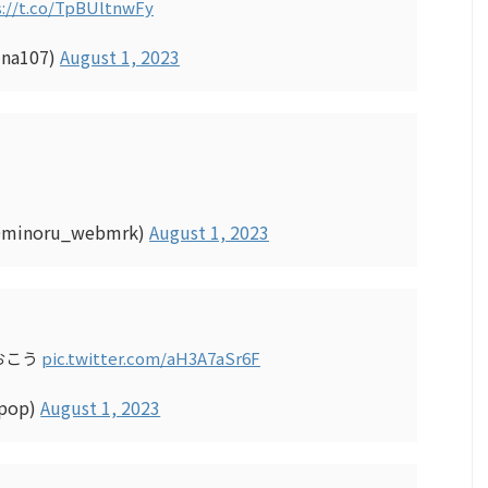
s://t.co/TpBUltnwFy
a107)
August 1, 2023
noru_webmrk)
August 1, 2023
おこう
pic.twitter.com/aH3A7aSr6F
pop)
August 1, 2023