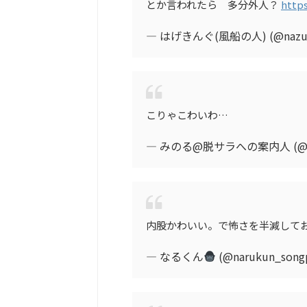
とか言われたら 多分外人？
http
— はげきんぐ(風船の人) (@nazun
こりゃこわいわ…
— みのる@脱サラへの案内人 (@mi
内股かわいい。で怖さを半減して
— なるくん
(@narukun_song