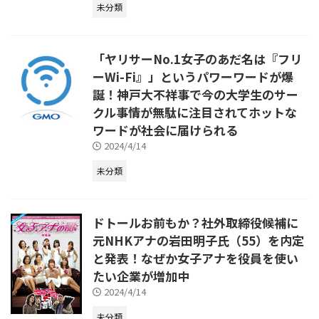
未分類
「ヤリサーNo.1女子のあだ名は『フリ
ーWi-Fi』」というパワーワードが爆
誕！神戸大不祥事で今の大学生のサー
クル事情が無駄に注目されてホットな
ワードが社会に届けられる
2024/4/14
未分類
ドトールお前もか？社外取締役候補に
元NHKアナの岩田明子氏（55）を内定
と発表！なぜか女子アナを役員を使い
たい企業が増加中
2024/4/14
未分類