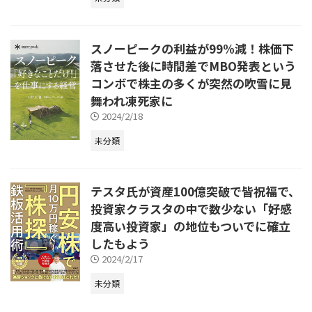
スノーピークの利益が99%減！株価下
落させた後に時間差でMBO発表という
コンボで株主の多くが突然の吹雪に見
舞われ凍死家に
2024/2/18
未分類
テスタ氏が資産100億突破で皆祝福で、
投資家クラスタの中で数少ない「好感
度高い投資家」の地位もついでに確立
したもよう
2024/2/17
未分類