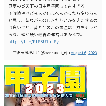
真夏の炎天下の日中甲子園って古すぎる。
不謹慎やけど死人が出えへんかったら変わらん
と思う。昔ながらのしきたりとかを大切するの
は良いけど、昔と今のこの気温は全然ちゃうか
らな。頭が硬い老害の運営はあかんで。
https://t.co/RtP3U1buPy
— 空調扇風機おじ (@senpuuki_oji)
August 6, 2023