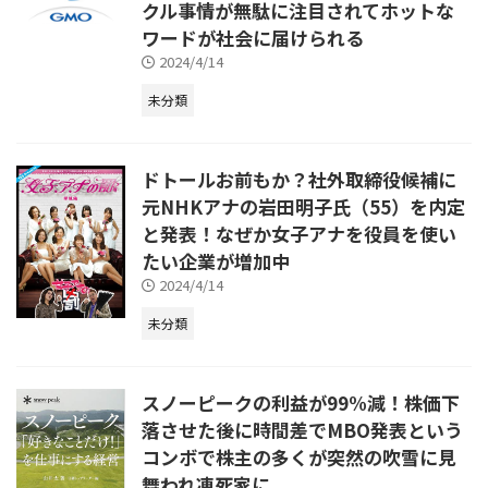
クル事情が無駄に注目されてホットな
ワードが社会に届けられる
2024/4/14
未分類
ドトールお前もか？社外取締役候補に
元NHKアナの岩田明子氏（55）を内定
と発表！なぜか女子アナを役員を使い
たい企業が増加中
2024/4/14
未分類
スノーピークの利益が99%減！株価下
落させた後に時間差でMBO発表という
コンボで株主の多くが突然の吹雪に見
舞われ凍死家に