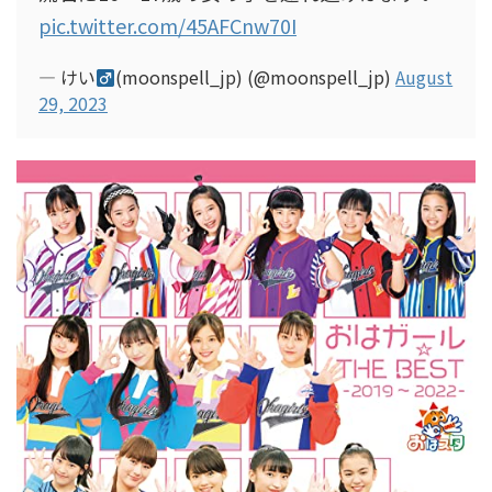
pic.twitter.com/45AFCnw70I
— けい
(moonspell_jp) (@moonspell_jp)
August
29, 2023