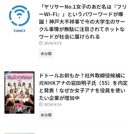
「ヤリサーNo.1女子のあだ名は『フリ
ーWi-Fi』」というパワーワードが爆
誕！神戸大不祥事で今の大学生のサー
クル事情が無駄に注目されてホットな
ワードが社会に届けられる
2024/4/14
未分類
ドトールお前もか？社外取締役候補に
元NHKアナの岩田明子氏（55）を内定
と発表！なぜか女子アナを役員を使い
たい企業が増加中
2024/4/14
未分類