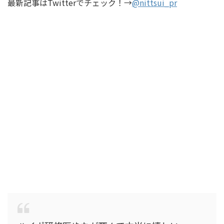
最新記事はTwitterでチェック！→
@nittsui_pr