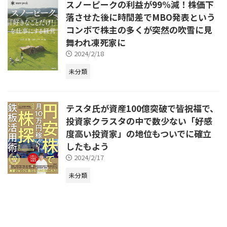
スノーピークの利益が99%減！株価下
落させた後に時間差でMBO発表という
コンボで株主の多くが突然の吹雪に見
舞われ凍死家に
2024/2/18
未分類
テスタ氏が資産100億突破で皆祝福で、
投資家クラスタの中で数少ない「好感
度高い投資家」の地位もついでに確立
したもよう
2024/2/17
未分類