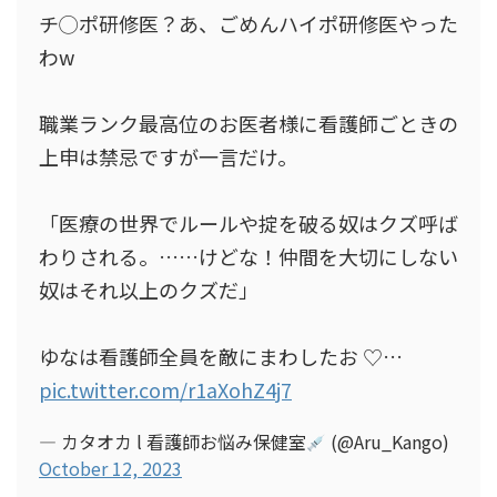
チ◯ポ研修医？あ、ごめんハイポ研修医やった
わw
職業ランク最高位のお医者様に看護師ごときの
上申は禁忌ですが一言だけ。
「医療の世界でルールや掟を破る奴はクズ呼ば
わりされる。……けどな！仲間を大切にしない
奴はそれ以上のクズだ」
ゆなは看護師全員を敵にまわしたお ♡…
pic.twitter.com/r1aXohZ4j7
— カタオカ l 看護師お悩み保健室
(@Aru_Kango)
October 12, 2023