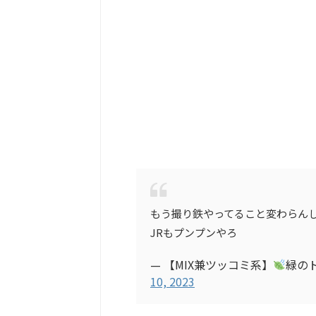
もう撮り鉄やってること変わらん
JRもプンプンやろ
— 【MIX兼ツッコミ系】
緑の
10, 2023