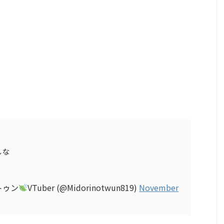
しな
トゥン
VTuber (@Midorinotwun819)
November