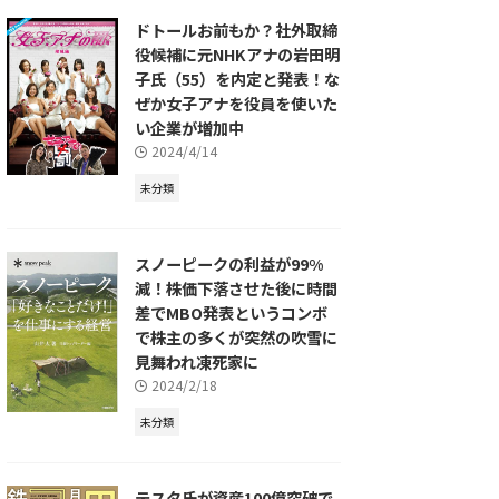
ドトールお前もか？社外取締
役候補に元NHKアナの岩田明
子氏（55）を内定と発表！な
ぜか女子アナを役員を使いた
い企業が増加中
2024/4/14
未分類
スノーピークの利益が99%
減！株価下落させた後に時間
差でMBO発表というコンボ
で株主の多くが突然の吹雪に
見舞われ凍死家に
2024/2/18
未分類
テスタ氏が資産100億突破で