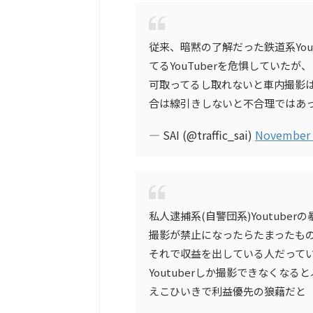
従来、暗黙の了解だった鉄道系You
てるYouTuberを危惧していた
可取ってるし取れないと車内撮影は控
合は線引きしないと不合理ではあ
— SAI (@traffic_sai)
November 
私人逮捕系(自警団系)Youtub
撮影が禁止になったらたまったも
それで収益を出している人だって
Youtuberしか撮影できなくな
えこひいきで利益優先の狼藉だと