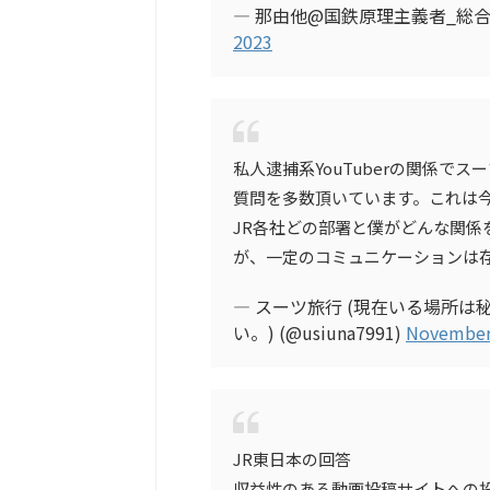
— 那由他@国鉄原理主義者_総合アカウン
2023
私人逮捕系YouTuberの関係で
質問を多数頂いています。これは
JR各社どの部署と僕がどんな関係
が、一定のコミュニケーションは
— スーツ旅行 (現在いる場所
い。) (@usiuna7991)
November
JR東日本の回答
収益性のある動画投稿サイトへの