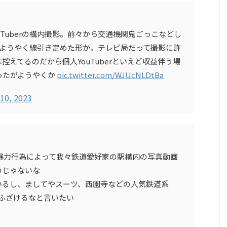
Tuberの構内撮影。前々から交通機関鬼ごっこなどし
が、ようやく線引き定めた形か。テレビ局だって撮影に許
えてるのだから個人YouTuberといえど収益伴う場
ったがようやくか
pic.twitter.com/WJUcNLDtBa
10, 2023
erの暴力行為によって我々鉄道愛好家の駅構内の写真動画
のじゃないな
いるし、ましてやスーツ、西園寺などの人気鉄道系
るとふざけるなと言いたい