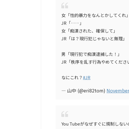
女「性的暴力をなんとかしてくれ
JR「……」
女「痴漢された、確保して」
JR「は？現行犯じゃないと無理」
男「現行犯で痴漢逮捕した！」
JR「秩序を乱す行為やめてくださ
なにこれ？
#JR
— 山中 (@eri82tom)
November 
You Tubeがなぜすぐに規制しな