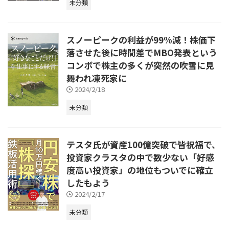
未分類
スノーピークの利益が99%減！株価下
落させた後に時間差でMBO発表という
コンボで株主の多くが突然の吹雪に見
舞われ凍死家に
2024/2/18
未分類
テスタ氏が資産100億突破で皆祝福で、
投資家クラスタの中で数少ない「好感
度高い投資家」の地位もついでに確立
したもよう
2024/2/17
未分類