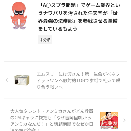
「A○スプラ問題」でゲーム業界とい
うナワバリを汚された任天堂が「世
界最強の法務部」を参戦させる準備
をしているもよう
未分類
エムスリーには渡さん！第一生命がベネフ
ィットワンへ敵対的TOBで参戦で札束で殴
り合う戦いへ
大人気タレント・アンミカさんがどん兵衛
のCMキャラに抜擢も「なぜ吉岡里帆から
アンミカなんだ！」と話題沸騰でなぜか日
清の株が急落！