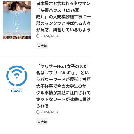
日本最古と言われるタワマン
「与野ハウス（1976完
成）」の大規模修繕工事に一
部のマンクラと呼ばれる人々
が反応、興奮しているもよう
2024/4/14
未分類
「ヤリサーNo.1女子のあだ
名は『フリーWi-Fi』」とい
うパワーワードが爆誕！神戸
大不祥事で今の大学生のサー
クル事情が無駄に注目されて
ホットなワードが社会に届け
られる
2024/4/14
未分類