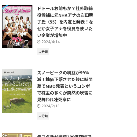
ドトールお前もか？社外取締
役候補に元NHKアナの岩田明
子氏（55）を内定と発表！な
ぜか女子アナを役員を使いた
い企業が増加中
2024/4/14
未分類
スノーピークの利益が99%
減！株価下落させた後に時間
差でMBO発表というコンボ
で株主の多くが突然の吹雪に
見舞われ凍死家に
2024/2/18
未分類
テスタ氏が資産100億突破で