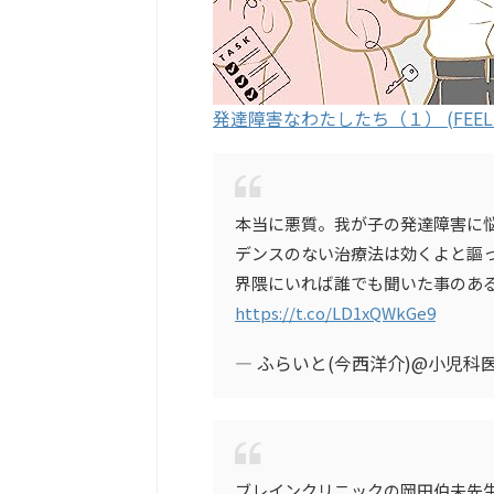
発達障害なわたしたち（１） (FEEL C
本当に悪質。我が子の発達障害に
デンスのない治療法は効くよと謳
界隈にいれば誰でも聞いた事のあ
https://t.co/LD1xQWkGe9
— ふらいと(今西洋介)@小児科医・
ブレインクリニックの岡田伯未先