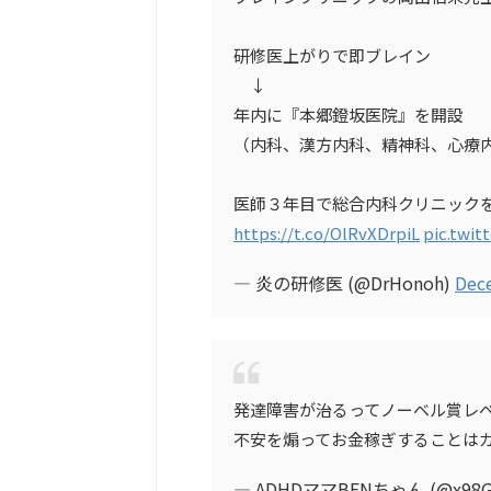
研修医上がりで即ブレイン
↓
年内に『本郷鐙坂医院』を開設
（内科、漢方内科、精神科、心療
医師３年目で総合内科クリニック
https://t.co/OlRvXDrpiL
pic.twi
— 炎の研修医 (@DrHonoh)
Dec
発達障害が治るってノーベル賞レ
不安を煽ってお金稼ぎすることは
— ADHDママBENちゃん (@x98G