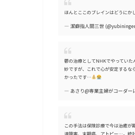
ほんとここのブレインはどうにか
— 潔癖指人間三世 (@yubininge
鬱の治療としてNHKでやっていた
妙ですが、これで心が安定するな
かったです…
— あさり@専業主婦がコーダーになり
この手法は保険診療で今は治癒が
達障害、末期癌、アトピー…。統