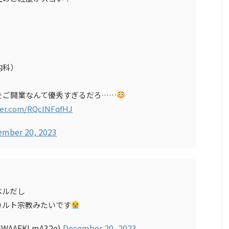
内科）
をご開業なんて優秀すぎるだろ……
tter.com/RQcINFqfHJ
ember 20, 2023
ベルだし
カルト宗教みたいです
WAAEKLmA32e)
December 20, 2023