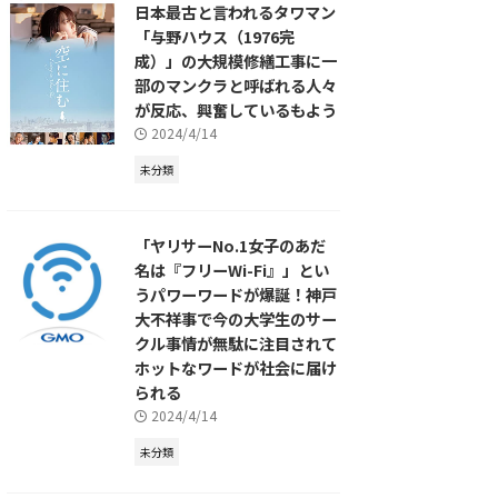
日本最古と言われるタワマン
「与野ハウス（1976完
成）」の大規模修繕工事に一
部のマンクラと呼ばれる人々
が反応、興奮しているもよう
2024/4/14
未分類
「ヤリサーNo.1女子のあだ
名は『フリーWi-Fi』」とい
うパワーワードが爆誕！神戸
大不祥事で今の大学生のサー
クル事情が無駄に注目されて
ホットなワードが社会に届け
られる
2024/4/14
未分類