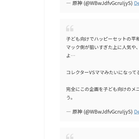
— 原神 (@WBwJdfvGcruIjyS)
D
子ども向けでハッピーセットの平
マック側が狙いすぎた上に人気や
よ…
コレクターVSママみたいになって
完全にこの企画を子ども向けのメ
う。
— 原神 (@WBwJdfvGcruIjyS)
D