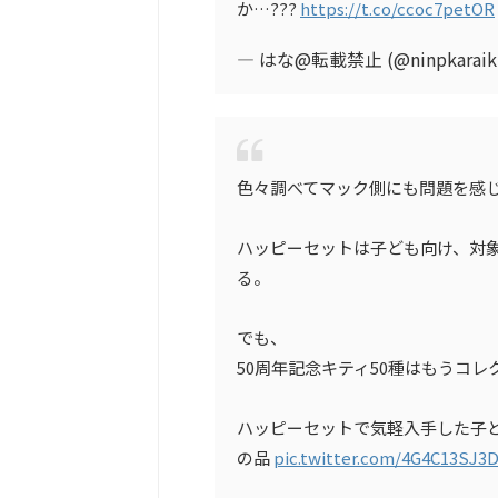
か…???
https://t.co/ccoc7petOR
— はな@転載禁止 (@ninpkaraiku
色々調べてマック側にも問題を感
ハッピーセットは子ども向け、対
る。
でも、
50周年記念キティ50種はもうコ
ハッピーセットで気軽入手した子
の品
pic.twitter.com/4G4C13SJ3