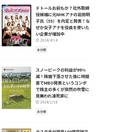
ドトールお前もか？社外取締
役候補に元NHKアナの岩田明
子氏（55）を内定と発表！な
ぜか女子アナを役員を使いた
い企業が増加中
2024/4/14
未分類
スノーピークの利益が99%
減！株価下落させた後に時間
差でMBO発表というコンボ
で株主の多くが突然の吹雪に
見舞われ凍死家に
2024/2/18
未分類
テスタ氏が資産100億突破で