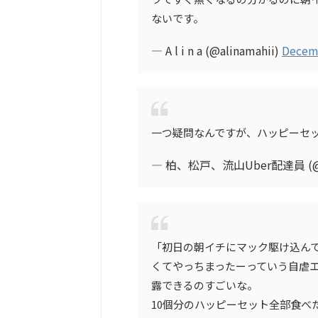
ないです。
— A l i n a (@alinamahii)
Decemb
一つ疑問なんですが、ハッピーセッ
— 柏、松戸、流山Uber配達員 (@Ub
「初日の朝イチにマック駆け込んで
くてやっちまったーっていう自虐
露できるのすごいな。
10個分のハッピーセット全部食べ