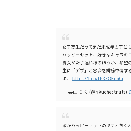
女子高生だってまだ未成年の子ど
ハッピーセット、好きなキャラの
貴女がた子連れ様のほうが、希望
生に「デブ」と容姿を誹謗中傷す
よ。
https://t.co/tP3ZOEnnCr
— 栗山 りく (@rikuchestnuts)
D
確かハッピーセットのキティちゃ