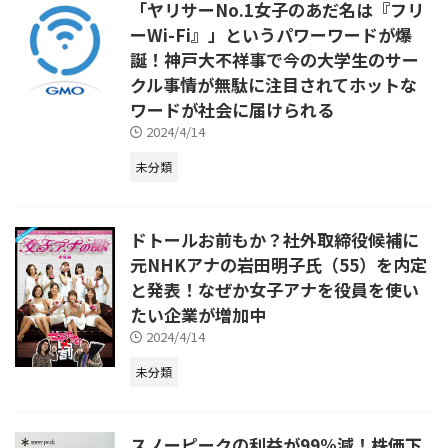
「ヤリサーNo.1女子のあだ名は『フリ
ーWi-Fi』」というパワーワードが爆
誕！神戸大不祥事で今の大学生のサー
クル事情が無駄に注目されてホットな
ワードが社会に届けられる
2024/4/14
未分類
ドトールお前もか？社外取締役候補に
元NHKアナの岩田明子氏（55）を内定
と発表！なぜか女子アナを役員を使い
たい企業が増加中
2024/4/14
未分類
スノーピークの利益が99%減！株価下