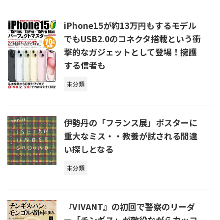
iPhone15が約13万円もするモデル
でもUSB2.0のコネクタ搭載という衝
撃的なガジェットとして登場！擁護
する信者も
未分類
伊勢丹の「フランス展」ポスターに
重大なミス・・教養が試される間違
い探しとなる
未分類
『VIVANT』の初回で警察のリーダ
ー「チンギス」が敵役ながらカッコ