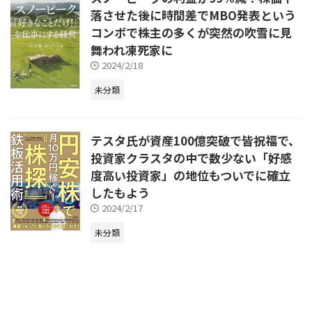
落させた後に時間差でMBO発表という
コンボで株主の多くが突然の吹雪に見
舞われ凍死家に
2024/2/18
未分類
テスタ氏が資産100億突破で皆祝福で、
投資家クラスタの中で数少ない「好感
度高い投資家」の地位もついでに確立
したもよう
2024/2/17
未分類