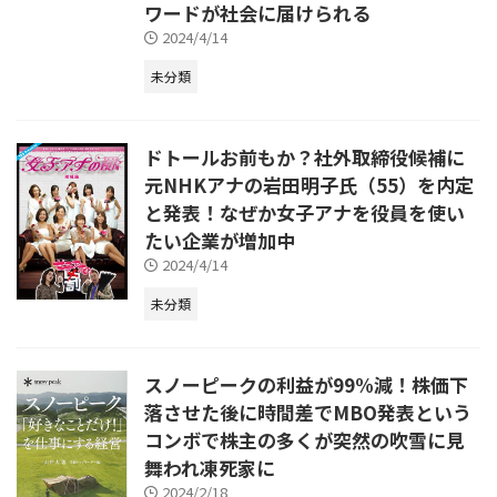
ワードが社会に届けられる
2024/4/14
未分類
ドトールお前もか？社外取締役候補に
元NHKアナの岩田明子氏（55）を内定
と発表！なぜか女子アナを役員を使い
たい企業が増加中
2024/4/14
未分類
スノーピークの利益が99%減！株価下
落させた後に時間差でMBO発表という
コンボで株主の多くが突然の吹雪に見
舞われ凍死家に
2024/2/18