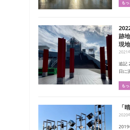
もっ
20
跡地
現
2021
追記 
日に
もっ
「
2020
20