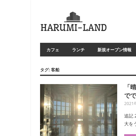
コ
ン
HAR
テ
LA
ン
ツ
へ
カフェ
ランチ
新規オープン情報
ス
キ
ッ
タグ:
客船
プ
「晴
で
2021
追記 
大を