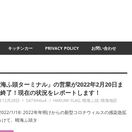
UMI-
ND
キッチンカー
PRIVACY POLICY
お問い合わせ
海ふ頭ターミナル」の営業が2022年2月20日ま
で終了！現在の状況をレポートします！
年12月28日
5473m6u4
HARUMI FLAG
,
晴海ふ頭
,
晴海地区
2022/1/18: 2022年年明けからの新型コロナウィルスの感染急拡
うけて、晴海ふ頭タ