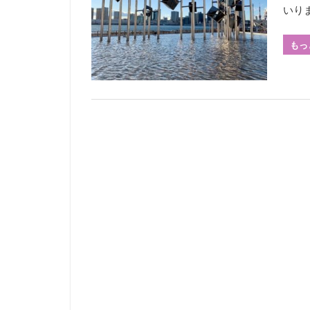
いり
もっ