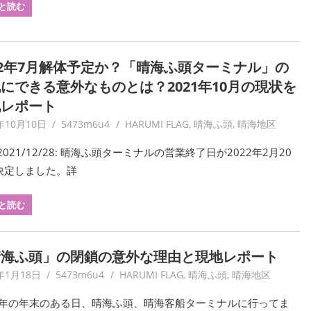
と読む
22年7月解体予定か？「晴海ふ頭ターミナル」の
にできる意外なものとは？2021年10月の現状を
地レポート
年10月10日
5473m6u4
HARUMI FLAG
,
晴海ふ頭
,
晴海地区
2021/12/28: 晴海ふ頭ターミナルの営業終了日が2022年2月20
決定しました。詳
と読む
晴海ふ頭」の閉鎖の意外な理由と現地レポート
年1月18日
5473m6u4
HARUMI FLAG
,
晴海ふ頭
,
晴海地区
19年の年末のある日、晴海ふ頭、晴海客船ターミナルに行ってま