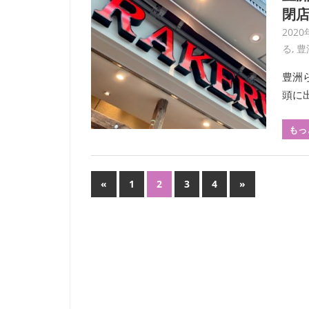
閉
202
る
,
豊
豊洲
頭に
もっ
投
前
次
«
1
2
3
4
»
の
の
稿
記
記
ナ
事
事
ビ
ゲ