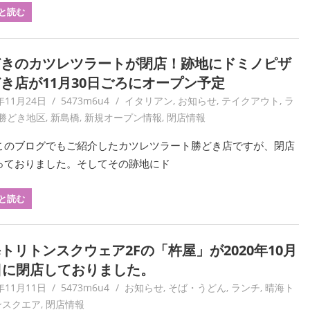
と読む
どきのカツレツラートが閉店！跡地にドミノピザ
き店が11月30日ごろにオープン予定
年11月24日
5473m6u4
イタリアン
,
お知らせ
,
テイクアウト
,
ラ
勝どき地区
,
新島橋
,
新規オープン情報
,
閉店情報
このブログでもご紹介したカツレツラート勝どき店ですが、閉店
っておりました。そしてその跡地にド
と読む
トリトンスクウェア2Fの「杵屋」が2020年10月
日に閉店しておりました。
年11月11日
5473m6u4
お知らせ
,
そば・うどん
,
ランチ
,
晴海ト
ンスクエア
,
閉店情報