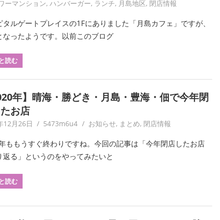
ワーマンション
,
ハンバーガー
,
ランチ
,
月島地区
,
閉店情報
ピタルゲートプレイスの1Fにありました「月島カフェ」ですが、
となったようです。以前このブログ
と読む
020年】晴海・勝どき・月島・豊海・佃で今年閉
したお店
年12月26日
5473m6u4
お知らせ
,
まとめ
,
閉店情報
20年ももうすぐ終わりですね。今回の記事は「今年閉店したお店
り返る」というのをやってみたいと
と読む