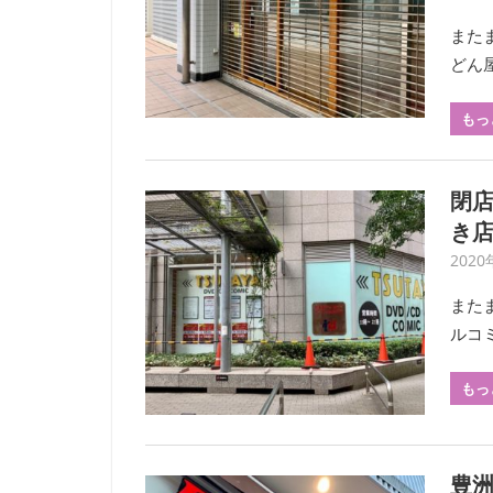
また
どん
もっ
閉店
き店
2020
また
ルコ
もっ
豊洲