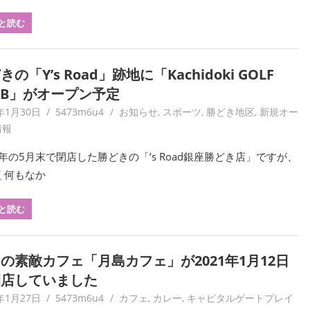
と読む
きの「Y’s Road」跡地に「Kachidoki GOLF
UB」がオープン予定
年1月30日
5473m6u4
お知らせ
,
スポーツ
,
勝どき地区
,
新規オー
情報
0年の5月末で閉店した勝どきの「’s Road銀座勝どき店」ですが、
く何もなか
と読む
の素敵カフェ「月島カフェ」が2021年1月12日
閉店していました
年1月27日
5473m6u4
カフェ
,
カレー
,
キャピタルゲートプレイ