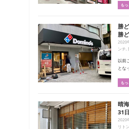
もっ
勝
勝ど
2020
ンチ
,
以前
とな
もっ
晴海
31
2020
リト