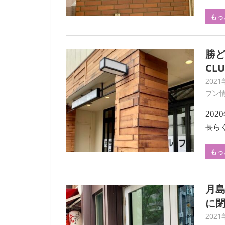
もっ
勝ど
CL
2021
プン
202
長ら
もっ
月島
に
2021