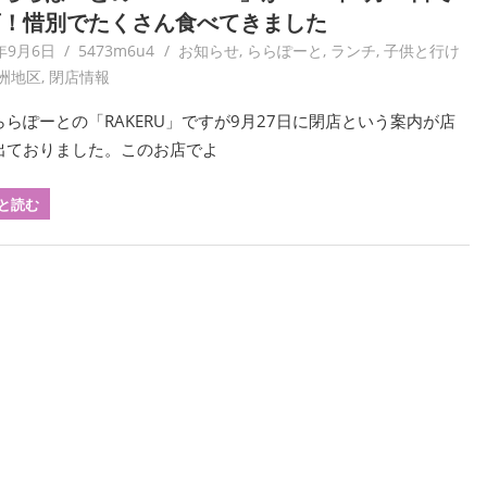
店！惜別でたくさん食べてきました
0年9月6日
5473m6u4
お知らせ
,
ららぽーと
,
ランチ
,
子供と行け
洲地区
,
閉店情報
ららぽーとの「RAKERU」ですが9月27日に閉店という案内が店
出ておりました。このお店でよ
と読む