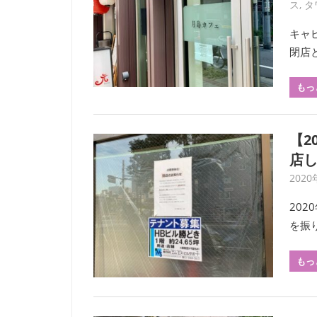
ス
,
タ
キャ
閉店
もっ
【2
店
2020
20
を振
もっ