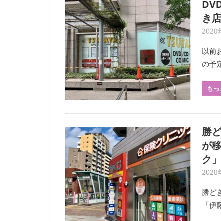
DV
き店
2020
以前
の予定
もっ
勝
が移
ク
2020
勝ど
「伊