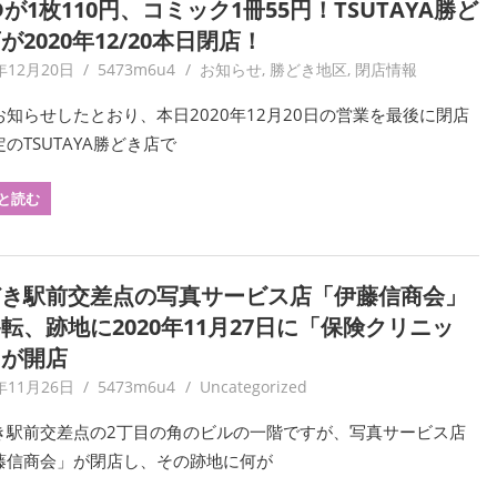
Dが1枚110円、コミック1冊55円！TSUTAYA勝ど
が2020年12/20本日閉店！
年12月20日
5473m6u4
お知らせ
,
勝どき地区
,
閉店情報
お知らせしたとおり、本日2020年12月20日の営業を最後に閉店
のTSUTAYA勝どき店で
と読む
どき駅前交差点の写真サービス店「伊藤信商会」
転、跡地に2020年11月27日に「保険クリニッ
」が開店
年11月26日
5473m6u4
Uncategorized
き駅前交差点の2丁目の角のビルの一階ですが、写真サービス店
藤信商会」が閉店し、その跡地に何が