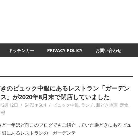
UMI-
ND
キッチンカー
PRIVACY POLICY
お問い合わせ
どきのビュック中銀にあるレストラン「ガーデン
ス」が2020年8月末で閉店していました
年2月12日
5473m6u4
ビュック中銀
,
ランチ
,
勝どき地区
,
定食
,
情報
うど一年ほど前このブログでもご紹介していた勝どきにあるビュ
中銀にあるレストランの「ガーデンテ