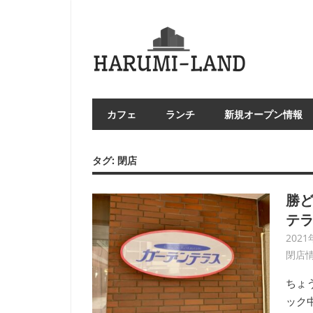
コ
ン
HAR
テ
LA
ン
ツ
へ
カフェ
ランチ
新規オープン情報
ス
キ
ッ
タグ:
閉店
プ
勝
テラ
2021
閉店
ちょ
ック