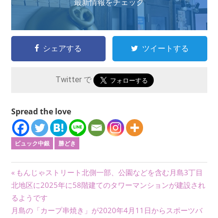
最新情報をチェック
シェアする
ツイートする
Twitter で
Spread the love
ビュック中銀
勝どき
投
前
もんじゃストリート北側一部、公園などを含む月島3丁目
の
北地区に2025年に58階建てのタワーマンションが建設され
稿
記
るようです
ナ
次
事:
月島の「カープ串焼き」が2020年4月11日からスポーツバ