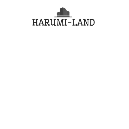
コ
HARU
ン
テ
LAND
ン
ツ
へ
ス
キ
ッ
プ