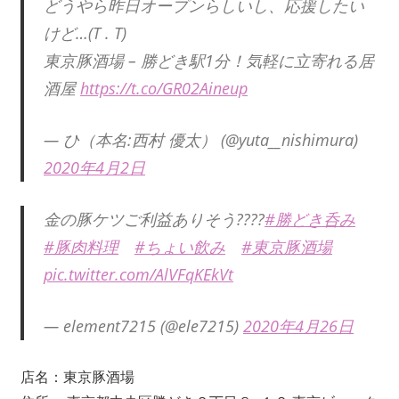
どうやら昨日オープンらしいし、応援したい
けど…(T . T)
東京豚酒場 – 勝どき駅1分！気軽に立寄れる居
酒屋
https://t.co/GR02Aineup
— ひ（本名:西村 優太） (@yuta__nishimura)
2020年4月2日
金の豚ケツご利益ありそう????
#勝どき呑み
#豚肉料理
#ちょい飲み
#東京豚酒場
pic.twitter.com/AlVFqKEkVt
— element7215 (@ele7215)
2020年4月26日
店名：東京豚酒場