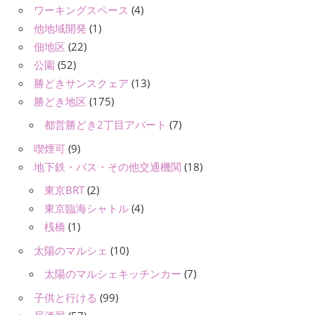
ワーキングスペース
(4)
他地域開発
(1)
佃地区
(22)
公園
(52)
勝どきサンスクェア
(13)
勝どき地区
(175)
都営勝どき2丁目アパート
(7)
喫煙可
(9)
地下鉄・バス・その他交通機関
(18)
東京BRT
(2)
東京臨海シャトル
(4)
桟橋
(1)
太陽のマルシェ
(10)
太陽のマルシェキッチンカー
(7)
子供と行ける
(99)