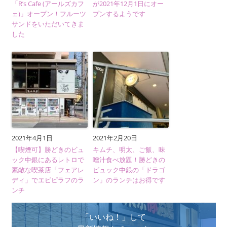
「R’s Cafe (アールズカフ
が2021年12月1日にオー
ェ)」オープン！フルーツ
プンするようです
サンドをいただいてきま
した
2021年4月1日
2021年2月20日
【喫煙可】勝どきのビュ
キムチ、明太、ご飯、味
ック中銀にあるレトロで
噌汁食べ放題！勝どきの
素敵な喫茶店「フェアレ
ビュック中銀の「ドラゴ
ディ」でエビピラフのラ
ン」のランチはお得です
ンチ
「いいね！」して