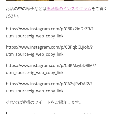
お店の中の様子などは
豚酒場のインスタグラム
をご覧く
ださい。
https://www.instagram.com/p/CBRx2iqDrZR/?
utm_source=ig_web_copy_link
https://www.instagram.com/p/CBPqbCLjiob/?
utm_source=ig_web_copy_link
https://www.instagram.com/p/CBKMxybD9lM/?
utm_source=ig_web_copy_link
https://www.instagram.com/p/CA2sJPvDAf2/?
utm_source=ig_web_copy_link
それでは皆様のツイートをご紹介します。