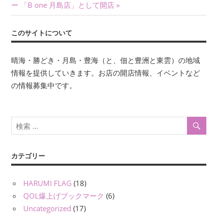
の
ー 「B one 月島店」として開店
ビ
記
ゲ
事:
このサイトについて
ー
晴海・勝どき・月島・豊海（と、佃と豊洲と東雲）の地域
シ
情報を提供していきます。お店の開店情報、イベントなど
ョ
の情報募集中です。
ン
カテゴリー
HARUMI FLAG
(18)
QOL爆上げブックマーク
(6)
Uncategorized
(17)