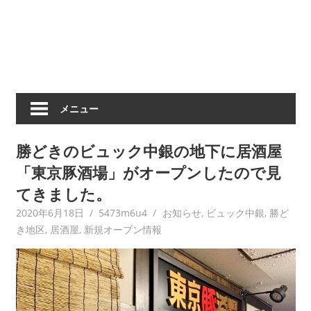
メニュー
勝どきのビュック中銀の地下に居酒屋
「東京豚酒場」がオープンしたので見
てきました。
2020年6月18日
5473m6u4
お知らせ
,
ビュック中銀
,
勝ど
き地区
,
居酒屋
,
新規オープン情報