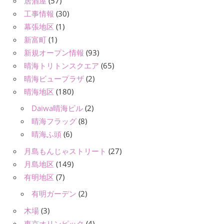
居酒屋
(57)
工事情報
(30)
幕張地区
(1)
新富町
(1)
新規オープン情報
(93)
晴海トリトンスクエア
(65)
晴海ビュープラザ
(2)
晴海地区
(180)
Daiwa晴海ビル
(2)
晴海フラッグ
(8)
晴海ふ頭
(6)
月島もんじゃストリート
(27)
月島地区
(149)
有明地区
(7)
有明ガーデン
(2)
木場
(3)
東京オリンピック
(4)