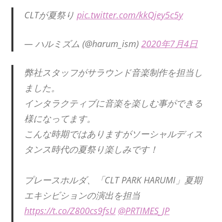
CLTが夏祭り
pic.twitter.com/kkQjey5c5y
— ハルミズム (@harum_ism)
2020年7月4日
弊社スタッフがサラウンド音楽制作を担当し
ました。
インタラクティブに音楽を楽しむ事ができる
様になってます。
こんな時期ではありますがソーシャルディス
タンス時代の夏祭り楽しみです！
プレースホルダ、「CLT PARK HARUMI」夏期
エキシビションの演出を担当
https://t.co/Z800cs9fsU
@PRTIMES_JP