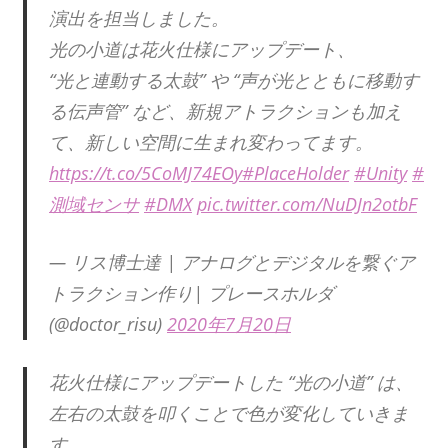
演出を担当しました。
光の小道は花火仕様にアップデート、
“光と連動する太鼓” や “声が光とともに移動す
る伝声管” など、新規アトラクションも加え
て、新しい空間に生まれ変わってます。
https://t.co/5CoMJ74EOy
#PlaceHolder
#Unity
#
測域センサ
#DMX
pic.twitter.com/NuDJn2otbF
— リス博士達 | アナログとデジタルを繋ぐア
トラクション作り| プレースホルダ
(@doctor_risu)
2020年7月20日
花火仕様にアップデートした “光の小道” は、
左右の太鼓を叩くことで色が変化していきま
す。