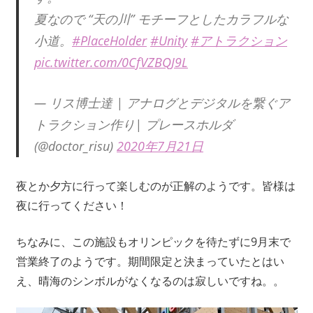
夏なので “天の川” モチーフとしたカラフルな
小道。
#PlaceHolder
#Unity
#アトラクション
pic.twitter.com/0CfVZBQJ9L
— リス博士達 | アナログとデジタルを繋ぐア
トラクション作り| プレースホルダ
(@doctor_risu)
2020年7月21日
夜とか夕方に行って楽しむのが正解のようです。皆様は
夜に行ってください！
ちなみに、この施設もオリンピックを待たずに9月末で
営業終了のようです。期間限定と決まっていたとはい
え、晴海のシンボルがなくなるのは寂しいですね。。