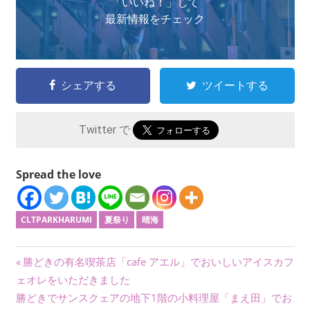
「いいね！」して
最新情報をチェック
シェアする
ツイートする
Twitter で
Spread the love
CLTPARKHARUMI
夏祭り
晴海
投
前
勝どきの有名喫茶店「cafe アエル」でおいしいアイスカフ
の
ェオレをいただきました
稿
次
記
勝どきでサンスクェアの地下1階の小料理屋「まえ田」でお