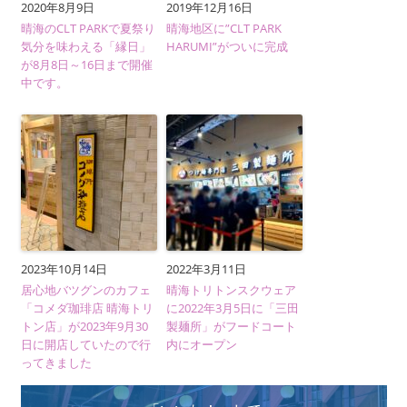
2020年8月9日
2019年12月16日
晴海のCLT PARKで夏祭り
晴海地区に”CLT PARK
気分を味わえる「縁日」
HARUMI”がついに完成
が8月8日～16日まで開催
中です。
2023年10月14日
2022年3月11日
居心地バツグンのカフェ
晴海トリトンスクウェア
「コメダ珈琲店 晴海トリ
に2022年3月5日に「三田
トン店」が2023年9月30
製麺所」がフードコート
日に開店していたので行
内にオープン
ってきました