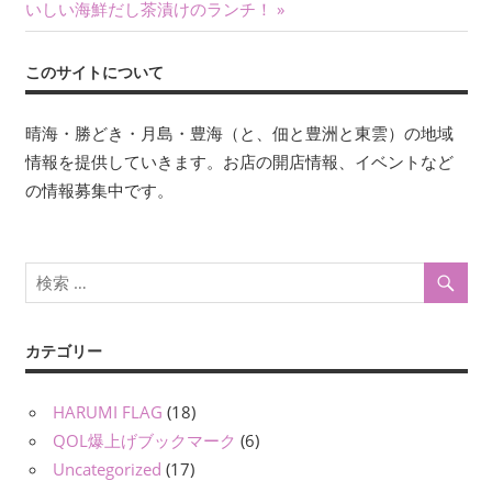
ナ
の
事:
いしい海鮮だし茶漬けのランチ！
記
ビ
事:
このサイトについて
ゲ
ー
晴海・勝どき・月島・豊海（と、佃と豊洲と東雲）の地域
情報を提供していきます。お店の開店情報、イベントなど
シ
の情報募集中です。
ョ
ン
カテゴリー
HARUMI FLAG
(18)
QOL爆上げブックマーク
(6)
Uncategorized
(17)