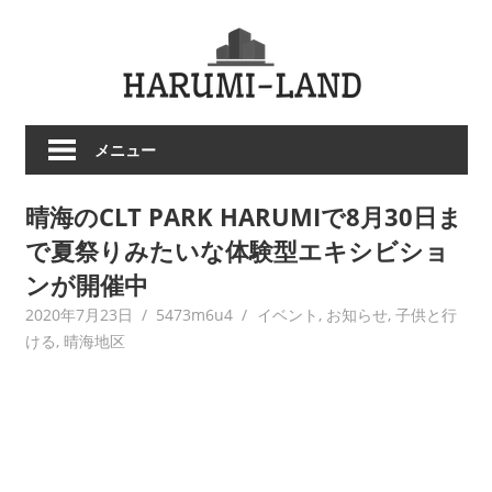
コ
HARU
ン
テ
LAND
ン
ツ
メニュー
へ
ス
晴海のCLT PARK HARUMIで8月30日ま
キ
ッ
で夏祭りみたいな体験型エキシビショ
プ
ンが開催中
2020年7月23日
5473m6u4
イベント
,
お知らせ
,
子供と行
ける
,
晴海地区