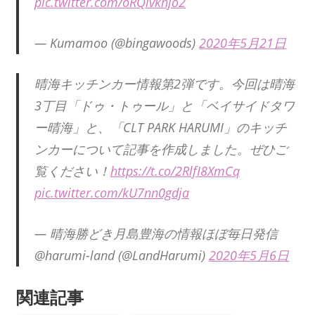
pic.twitter.com/oRQlvknjo2
— Kumamoo (@bingawoods)
2020年5月21日
晴海キッチンカー情報第2弾です。今回は晴海
3丁目「ドゥ・トゥール」と「ベイサイドタワ
ー晴海」と、「CLT PARK HARUMI」のキッチ
ンカーについて記事を作成しました。ぜひご
覧ください！
https://t.co/2RlfI8XmCq
pic.twitter.com/kU7nn0gdja
— 晴海勝どき月島豊海の情報ほぼ毎日発信
@harumi-land (@LandHarumi)
2020年5月6日
関連記事