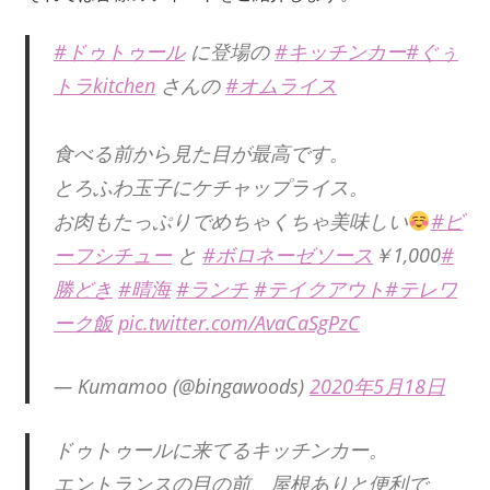
#ドゥトゥール
に登場の
#キッチンカー
#ぐぅ
トラkitchen
さんの
#オムライス
食べる前から見た目が最高です。
とろふわ玉子にケチャップライス。
お肉もたっぷりでめちゃくちゃ美味しい
#ビ
ーフシチュー
と
#ボロネーゼソース
￥1,000
#
勝どき
#晴海
#ランチ
#テイクアウト
#テレワ
ーク飯
pic.twitter.com/AvaCaSgPzC
— Kumamoo (@bingawoods)
2020年5月18日
ドゥトゥールに来てるキッチンカー。
エントランスの目の前、屋根ありと便利で