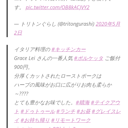
す。
pic.twitter.com/OB8kACJVY2
— トリトンぐらし (@tritongurashi)
2020年5月
2日
イタリア料理の
#キッチンカー
Grace Lei さんの一番人気
#ポルケッタ
ご飯付
900円。
分厚くカットされたローストポークは
ハーブの風味がお口に広がりお肉も柔らか
～????
とても豊かなお味でした。
#晴海
#テイクアウ
ト
#ドゥトゥール
#ランチ
#お昼
#グレイスレ
イ
#お持ち帰り
#リモートワーク