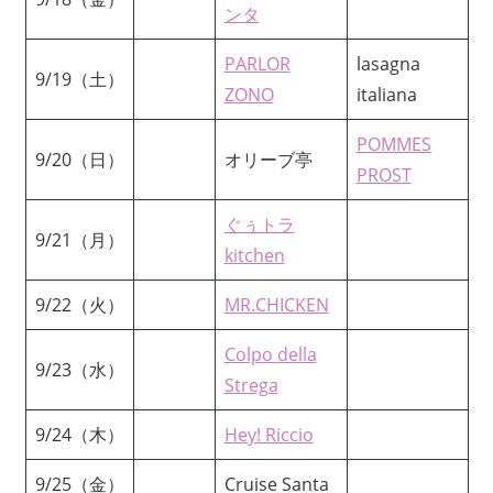
ンタ
PARLOR
lasagna
9/19（土）
ZONO
italiana
POMMES
9/20（日）
オリーブ亭
PROST
ぐぅトラ
9/21（月）
kitchen
9/22（火）
MR.CHICKEN
Colpo della
9/23（水）
Strega
9/24（木）
Hey! Riccio
9/25（金）
Cruise Santa