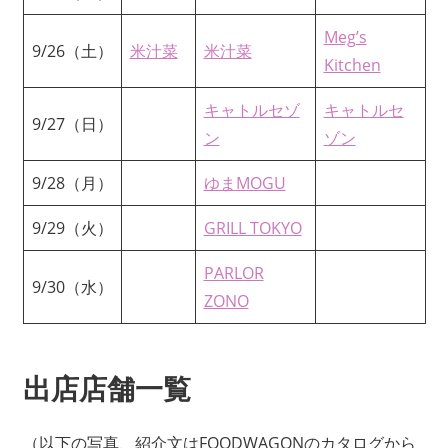
Meg’s
9/26（土）
米汁菜
米汁菜
Kitchen
キャトルセゾ
キャトルセ
9/27（日）
ン
ゾン
9/28（月）
ゆまMOGU
9/29（火）
GRILL TOKYO
PARLOR
9/30（水）
ZONO
出店店舗一覧
（以下の写真、紹介文はFOODWAGONのカタログから