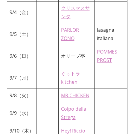
クリスマスサ
9/4（金）
ンタ
PARLOR
lasagna
9/5（土）
ZONO
italiana
POMMES
9/6（日）
オリーブ亭
PROST
ぐぅトラ
9/7（月）
kitchen
9/8（火）
MR.CHICKEN
Colpo della
9/9（水）
Strega
9/10（木）
Hey! Riccio