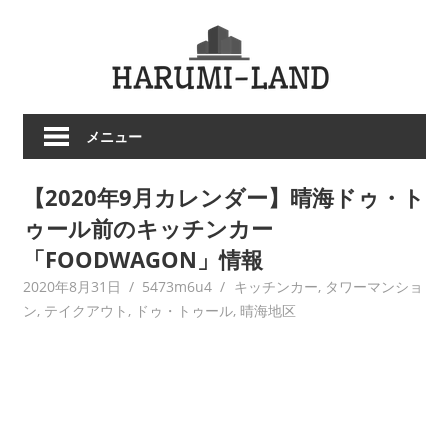
コ
HARU
ン
テ
LAND
ン
ツ
メニュー
へ
ス
【2020年9月カレンダー】晴海ドゥ・ト
キ
ッ
ゥール前のキッチンカー
プ
「FOODWAGON」情報
2020年8月31日
5473m6u4
キッチンカー
,
タワーマンショ
ン
,
テイクアウト
,
ドゥ・トゥール
,
晴海地区