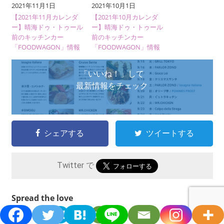
2021年11月1日
2021年10月1日
【2021年11月カレンダ
【2021年10月カレンダ
ー】晴海ドゥ・トゥール
ー】晴海ドゥ・トゥール
前のキッチンカー
前のキッチンカー
「FOODWAGON」情報
「FOODWAGON」情報
「いいね！」して
最新情報をチェック
シェアする
ツイートする
Twitter で
Spread the love