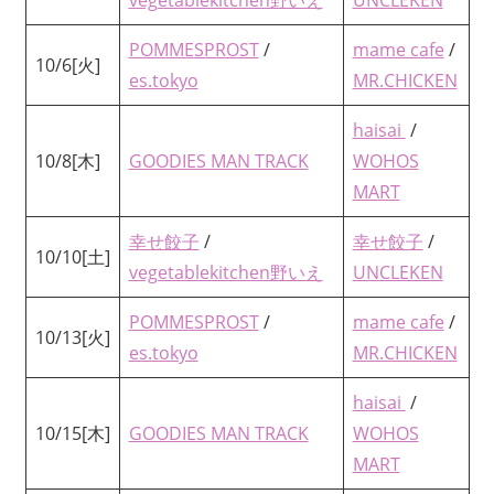
vegetablekitchen野いえ
UNCLEKEN
POMMESPROST
/
mame cafe
/
10/6[火]
es.tokyo
MR.CHICKEN
haisai
/
10/8[木]
GOODIES MAN TRACK
WOHOS
MART
幸せ餃子
/
幸せ餃子
/
10/10[土]
vegetablekitchen野いえ
UNCLEKEN
POMMESPROST
/
mame cafe
/
10/13[火]
es.tokyo
MR.CHICKEN
haisai
/
10/15[木]
GOODIES MAN TRACK
WOHOS
MART