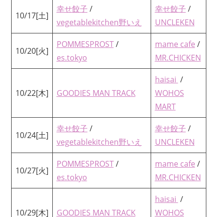
幸せ餃子
/
幸せ餃子
/
10/17[土]
vegetablekitchen野いえ
UNCLEKEN
POMMESPROST
/
mame cafe
/
10/20[火]
es.tokyo
MR.CHICKEN
haisai
/
10/22[木]
GOODIES MAN TRACK
WOHOS
MART
幸せ餃子
/
幸せ餃子
/
10/24[土]
vegetablekitchen野いえ
UNCLEKEN
POMMESPROST
/
mame cafe
/
10/27[火]
es.tokyo
MR.CHICKEN
haisai
/
10/29[木]
GOODIES MAN TRACK
WOHOS