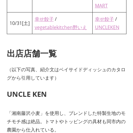
MART
幸せ餃子
/
幸せ餃子
/
10/31[土]
vegetablekitchen野いえ
UNCLEKEN
出店店舗一覧
（以下の写真、紹介文はベイサイドディッシュのカタロ
グから引用しています）
UNCLE KEN
「湘南藤沢小麦」を使用し、ブレンドした特製生地のモ
チモチ感は絶品。トマトやトッビングの具材も同市内の
農園から仕入れている。