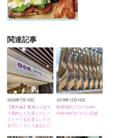
関連記事
2020年7月19日
2019年12月16日
【番外編】豊洲ららぽ３
晴海地区に”CLT PARK
で節約してお茶したい！
HARUMI”がついに完成
スイーツもお安くいただ
きたい！というあなたに