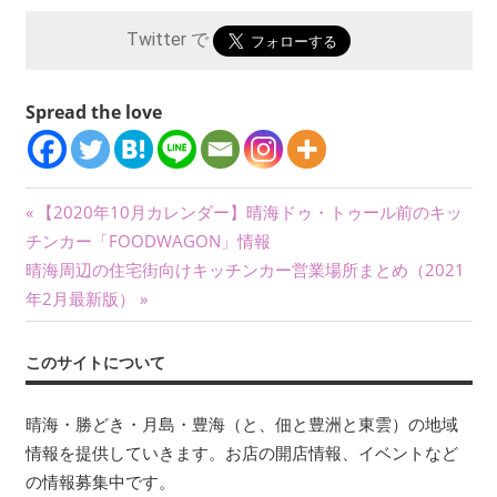
Twitter で
Spread the love
投
前
【2020年10月カレンダー】晴海ドゥ・トゥール前のキッ
の
チンカー「FOODWAGON」情報
稿
次
記
晴海周辺の住宅街向けキッチンカー営業場所まとめ（2021
ナ
の
事:
年2月最新版）
記
ビ
事:
このサイトについて
ゲ
ー
晴海・勝どき・月島・豊海（と、佃と豊洲と東雲）の地域
情報を提供していきます。お店の開店情報、イベントなど
シ
の情報募集中です。