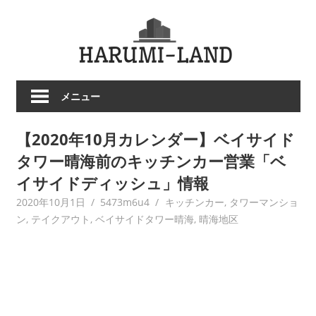
コ
HARU
ン
テ
LAND
ン
ツ
メニュー
へ
ス
【2020年10月カレンダー】ベイサイド
キ
ッ
タワー晴海前のキッチンカー営業「ベ
プ
イサイドディッシュ」情報
2020年10月1日
5473m6u4
キッチンカー
,
タワーマンショ
ン
,
テイクアウト
,
ベイサイドタワー晴海
,
晴海地区