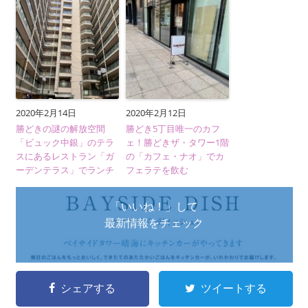
2020年2月14日
2020年2月12日
勝どきの謎の解放空間
勝どき5丁目唯一のカフ
「ビュック中銀」のテラ
ェ！勝どきザ・タワー1階
スにあるレストラン「ガ
の「カフェ・ナオ」でカ
ーデンテラス」でランチ
フェラテを飲む
「いいね！」して
最新情報をチェック
シェアする
ツイートする