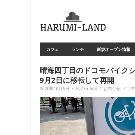
コ
ン
HAR
テ
LA
ン
ツ
へ
カフェ
ランチ
新規オープン情報
ス
キ
ッ
晴海四丁目のドコモバイクシェ
プ
9月2日に移転して再開
2020年10月5日
5473m6u4
お知らせ
,
ドコ