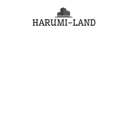
コ
HARU
ン
テ
LAND
ン
ツ
へ
ス
キ
ッ
プ