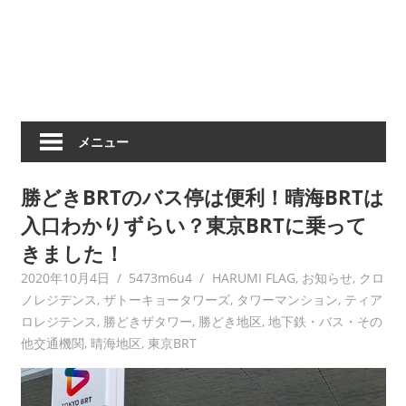
メニュー
勝どきBRTのバス停は便利！晴海BRTは
入口わかりずらい？東京BRTに乗って
きました！
2020年10月4日
5473m6u4
HARUMI FLAG
,
お知らせ
,
クロ
ノレジデンス
,
ザトーキョータワーズ
,
タワーマンション
,
ティア
ロレジテンス
,
勝どきザタワー
,
勝どき地区
,
地下鉄・バス・その
他交通機関
,
晴海地区
,
東京BRT