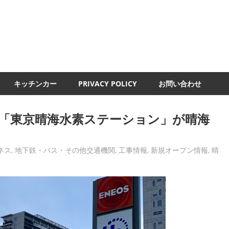
UMI-
ND
キッチンカー
PRIVACY POLICY
お問い合わせ
OSの「東京晴海水素ステーション」が晴海
ネス
,
地下鉄・バス・その他交通機関
,
工事情報
,
新規オープン情報
,
晴