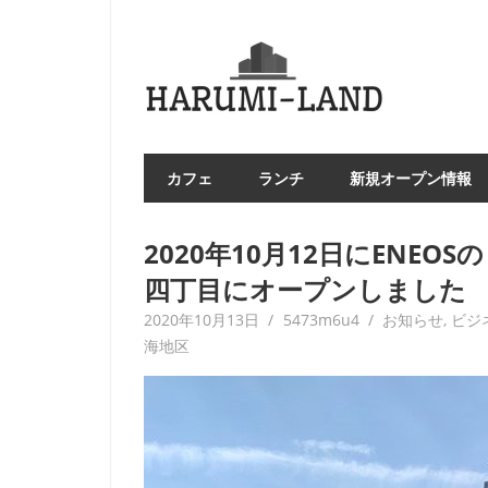
コ
ン
HAR
テ
LA
ン
ツ
へ
カフェ
ランチ
新規オープン情報
ス
キ
ッ
2020年10月12日にENE
プ
四丁目にオープンしました
2020年10月13日
5473m6u4
お知らせ
,
ビジ
海地区