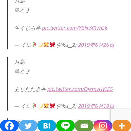
月島
亀とき
生くじら丼
pic.twitter.com/YBNvXRVhLk
— くに
(@ku__2)
2019年6月26日
月島
亀とき
あじたたき丼
pic.twitter.com/OjemvHVtZ5
— くに
(@ku__2)
2019年6月19日
昼飯 (@ 月島 亀とき in 中央区, 東京都)