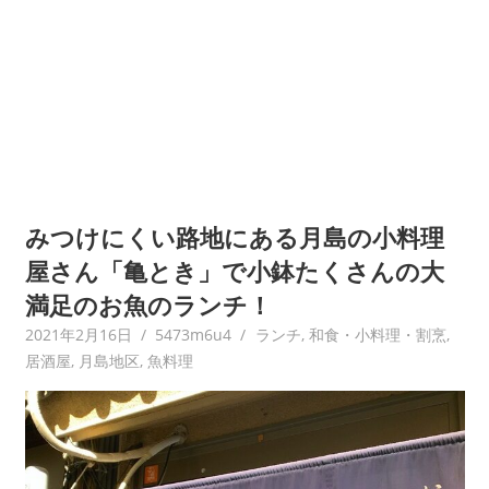
みつけにくい路地にある月島の小料理
屋さん「亀とき」で小鉢たくさんの大
満足のお魚のランチ！
2021年2月16日
5473m6u4
ランチ
,
和食・小料理・割烹
,
居酒屋
,
月島地区
,
魚料理