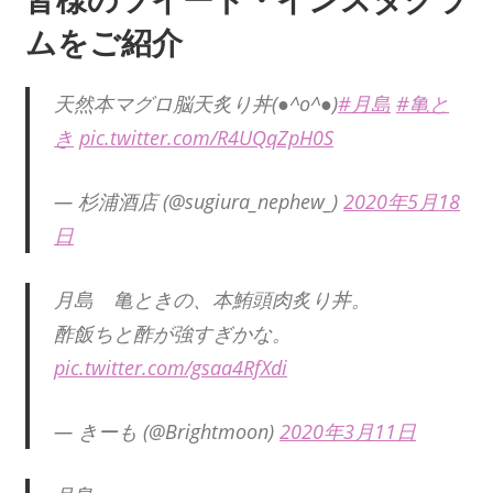
ムをご紹介
天然本マグロ脳天炙り丼(●^o^●)
#月島
#亀と
き
pic.twitter.com/R4UQqZpH0S
— 杉浦酒店 (@sugiura_nephew_)
2020年5月18
日
月島 亀ときの、本鮪頭肉炙り丼。
酢飯ちと酢が強すぎかな。
pic.twitter.com/gsaa4RfXdi
— きーも (@Brightmoon)
2020年3月11日