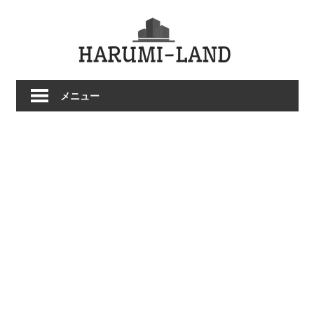
コ
HARU
ン
テ
LAND
ン
ツ
メニュー
へ
ス
キ
ッ
プ