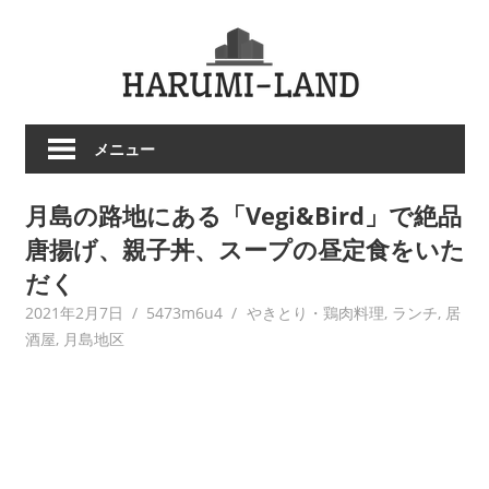
コ
HARU
ン
テ
LAND
ン
ツ
メニュー
へ
ス
月島の路地にある「Vegi&Bird」で絶品
キ
ッ
唐揚げ、親子丼、スープの昼定食をいた
プ
だく
2021年2月7日
5473m6u4
やきとり・鶏肉料理
,
ランチ
,
居
酒屋
,
月島地区