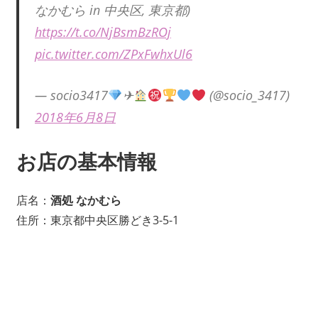
なかむら in 中央区, 東京都)
https://t.co/NjBsmBzROj
pic.twitter.com/ZPxFwhxUl6
— socio3417
✈︎
(@socio_3417)
2018年6月8日
お店の基本情報
店名：
酒処 なかむら
住所：東京都中央区勝どき3-5-1