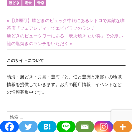
勝どき
定食
音楽
投
前
【喫煙可】勝どきのビュック中銀にあるレトロで素敵な喫
の
茶店「フェアレディ」でエビピラフのランチ
稿
次
記
勝どきのビュータワーにある「炭火焼き たい将」で分厚い
ナ
の
事:
鮭の塩焼きのランチをいただく
記
ビ
事:
このサイトについて
ゲ
ー
晴海・勝どき・月島・豊海（と、佃と豊洲と東雲）の地域
情報を提供していきます。お店の開店情報、イベントなど
シ
の情報募集中です。
ョ
ン