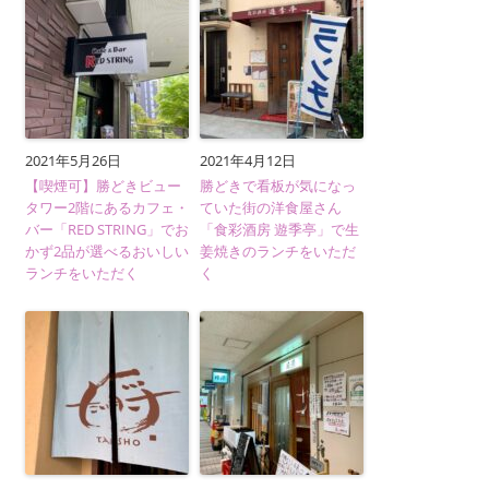
2021年5月26日
2021年4月12日
【喫煙可】勝どきビュー
勝どきで看板が気になっ
タワー2階にあるカフェ・
ていた街の洋食屋さん
バー「RED STRING」でお
「食彩酒房 遊季亭」で生
かず2品が選べるおいしい
姜焼きのランチをいただ
ランチをいただく
く