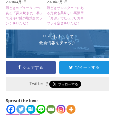
2021年4月3日
2021年3月3日
勝どきのビュータワーに
勝どきサンスクェアにあ
ある「炭火焼き たい将」
る定食も美味しい居酒屋
で分厚い鮭の塩焼きのラ
「月源」でたっぷりカキ
ンチをいただく
フライ定食をいただく
「いいね！」して
最新情報をチェック
シェアする
ツイートする
Twitter で
Spread the love