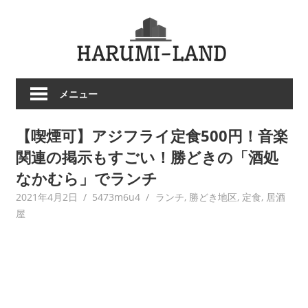
コ
HARU
ン
テ
LAND
ン
ツ
メニュー
へ
ス
【喫煙可】アジフライ定食500円！音楽
キ
ッ
関連の掲示もすごい！勝どきの「酒処
プ
なかむら」でランチ
2021年4月2日
5473m6u4
ランチ
,
勝どき地区
,
定食
,
居酒
屋