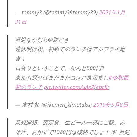
— tommy3 (@tommy39tommy39)
2021年1月
31日
酒処なかむら@勝どき
連休明け後、初めてのランチはアジフライ定
食！
日替りということで、なんと500円‼︎
東京も探せばまだまだコスパ良店多し
#令和最
初のランチ
pic.twitter.com/uAx2febcKr
— 木村 拓 (@ikemen_kimutaku)
2019年5月8日
新規開拓。夜定食。生ビール一杯にご飯、み
そ汁、おかずで1080円は破格でしょ！ (@ 酒処