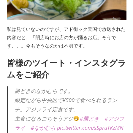
私は見ていないのですが、アド街ック天国で放送された
内容だと、「閉店時にお店の方が踊るお店」そうで
す、、。今もそうなのかは不明です。
皆様のツイート・インスタグラ
ムをご紹介
勝どきのなかむらです。
限定ながら中央区で¥500で食べられるラン
チ。アジフライ定食です。
主食になるごちそうアジ
#勝どき
#アジフ
ライ
#なかむら
pic.twitter.com/sSpruTKzMN