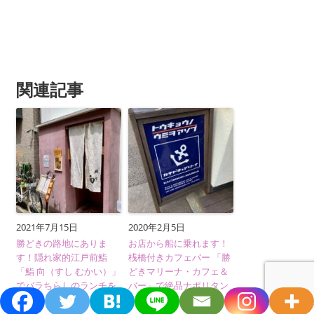
関連記事
2021年7月15日
2020年2月5日
勝どきの路地にありま
お店から船に乗れます！
す！隠れ家的江戸前鮨
桟橋付きカフェバー 「勝
「鮨 向（すし むかい）」
どきマリーナ・カフェ＆
でバラちらしのランチを
バー」で絶品ナポリタン
いただく