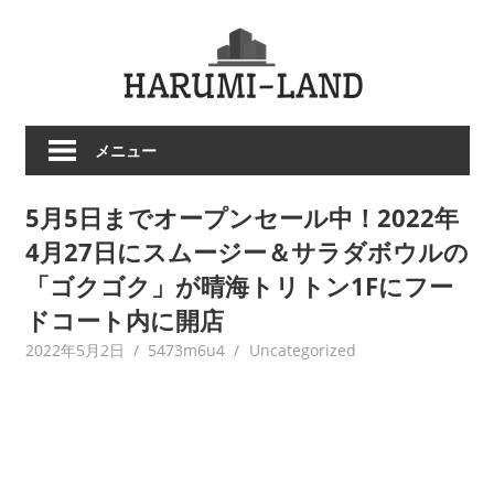
コ
HARU
ン
テ
LAND
ン
ツ
メニュー
へ
ス
5月5日までオープンセール中！2022年
キ
ッ
4月27日にスムージー＆サラダボウルの
プ
「ゴクゴク」が晴海トリトン1Fにフー
ドコート内に開店
2022年5月2日
5473m6u4
Uncategorized