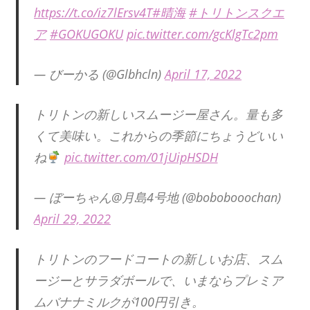
https://t.co/iz7lErsv4T
#晴海
#トリトンスクエ
ア
#GOKUGOKU
pic.twitter.com/gcKlgTc2pm
— びーかる (@Glbhcln)
April 17, 2022
トリトンの新しいスムージー屋さん。量も多
くて美味い。これからの季節にちょうどいい
ね
pic.twitter.com/01jUipHSDH
— ぼーちゃん@月島4号地 (@bobobooochan)
April 29, 2022
トリトンのフードコートの新しいお店、スム
ージーとサラダボールで、いまならプレミア
ムバナナミルクが100円引き。