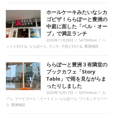
ホールケーキみたいなシカ
ゴピザ！ららぽーと豊洲の
中庭に面した「ベル・オー
ブ」で満足ランチ
2020年11月28日
5473m6u4
ペ
ットと行ける
,
ららぽーと
,
ランチ
,
子供と行ける
,
豊洲地区
ららぽーと豊洲３有隣堂の
ブックカフェ「Story
Table」で雨を見ながらま
ったりしました
2020年10月17日
5473m6u4
カ
フェ
,
フードコート・イートイン
,
ららぽーと
,
ワーキングスペー
ス
,
豊洲地区