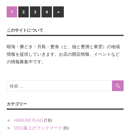
投
次
1
2
3
4
»
の
稿
記
このサイトについて
ナ
事
ビ
晴海・勝どき・月島・豊海（と、佃と豊洲と東雲）の地域
情報を提供していきます。お店の開店情報、イベントなど
ゲ
の情報募集中です。
ー
シ
ョ
ン
カテゴリー
HARUMI FLAG
(18)
QOL爆上げブックマーク
(6)