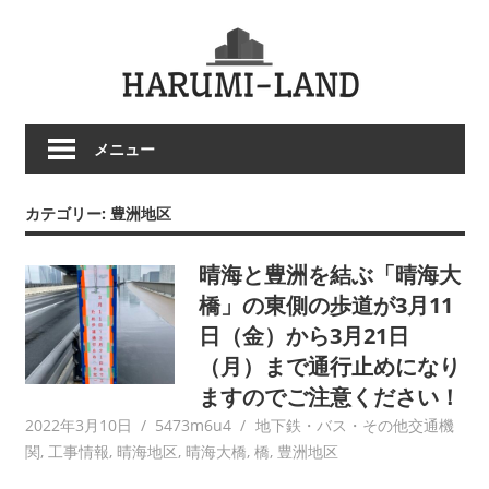
コ
HARU
ン
テ
LAND
ン
ツ
メニュー
へ
ス
キ
カテゴリー:
豊洲地区
ッ
プ
晴海と豊洲を結ぶ「晴海大
橋」の東側の歩道が3月11
日（金）から3月21日
（月）まで通行止めになり
ますのでご注意ください！
2022年3月10日
5473m6u4
地下鉄・バス・その他交通機
関
,
工事情報
,
晴海地区
,
晴海大橋
,
橋
,
豊洲地区