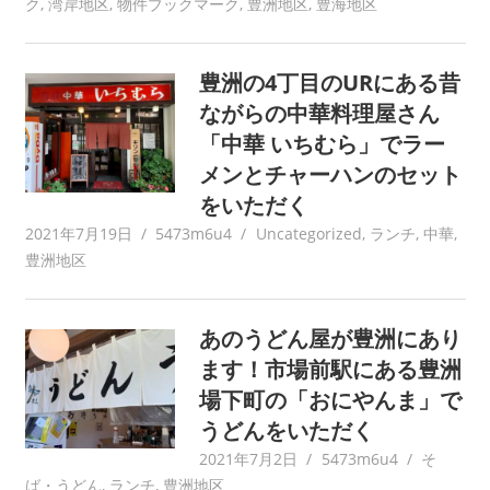
ク
,
湾岸地区
,
物件ブックマーク
,
豊洲地区
,
豊海地区
豊洲の4丁目のURにある昔
ながらの中華料理屋さん
「中華 いちむら」でラー
メンとチャーハンのセット
をいただく
2021年7月19日
5473m6u4
Uncategorized
,
ランチ
,
中華
,
豊洲地区
あのうどん屋が豊洲にあり
ます！市場前駅にある豊洲
場下町の「おにやんま」で
うどんをいただく
2021年7月2日
5473m6u4
そ
ば・うどん
,
ランチ
,
豊洲地区