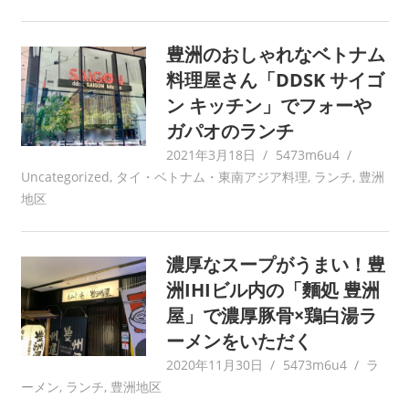
豊洲のおしゃれなベトナム
料理屋さん「DDSK サイゴ
ン キッチン」でフォーや
ガパオのランチ
2021年3月18日
5473m6u4
Uncategorized
,
タイ・ベトナム・東南アジア料理
,
ランチ
,
豊洲
地区
濃厚なスープがうまい！豊
洲IHIビル内の「麵処 豊洲
屋」で濃厚豚骨×鶏白湯ラ
ーメンをいただく
2020年11月30日
5473m6u4
ラ
ーメン
,
ランチ
,
豊洲地区