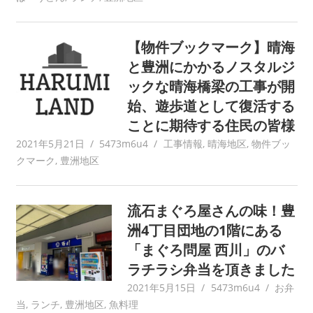
【物件ブックマーク】晴海
と豊洲にかかるノスタルジ
ックな晴海橋梁の工事が開
始、遊歩道として復活する
ことに期待する住民の皆様
2021年5月21日
5473m6u4
工事情報
,
晴海地区
,
物件ブッ
クマーク
,
豊洲地区
流石まぐろ屋さんの味！豊
洲4丁目団地の1階にある
「まぐろ問屋 西川」のバ
ラチラシ弁当を頂きました
2021年5月15日
5473m6u4
お弁
当
,
ランチ
,
豊洲地区
,
魚料理