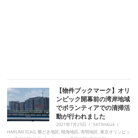
【物件ブックマーク】オリ
ンピック開幕前の湾岸地域
でボランティアでの清掃活
動が行われました
2021年7月23日
5473m6u4
HARUMI FLAG
,
勝どき地区
,
晴海地区
,
有明地区
,
東京オリンピッ