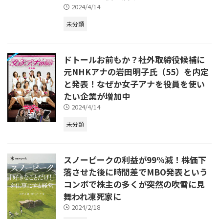
2024/4/14
未分類
ドトールお前もか？社外取締役候補に
元NHKアナの岩田明子氏（55）を内定
と発表！なぜか女子アナを役員を使い
たい企業が増加中
2024/4/14
未分類
スノーピークの利益が99%減！株価下
落させた後に時間差でMBO発表という
コンボで株主の多くが突然の吹雪に見
舞われ凍死家に
2024/2/18